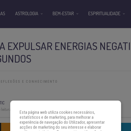
IAS
ASTROLOGIA
BEM-ESTAR
ESPIRITUALIDADE
A EXPULSAR ENERGIAS NEGAT
GUNDOS
REFLEXÕES E CONHECIMENTO
TIC
leitura:
3 min
Esta página web utiliza cookies necessários,
estatísticos e de marketing, para melhorar a
experiência de navegação do Utilizador, apresentar
acções de marketing do seu interesse e elaborar