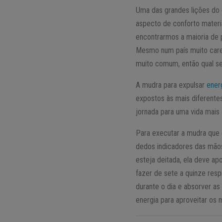
Uma das grandes lições do 
aspecto de conforto materia
encontrarmos a maioria de p
Mesmo num país muito caren
muito comum, então qual ser
A mudra para expulsar
ener
expostos às mais diferente
jornada para uma vida mais 
Para executar a mudra que 
dedos indicadores das mãos
esteja deitada, ela deve a
fazer de sete a quinze res
durante o dia e absorver as
energia para aproveitar o