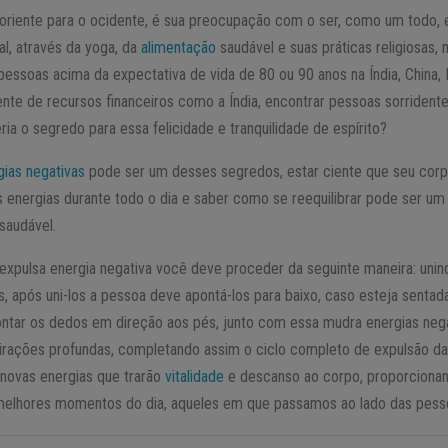
oriente para o ocidente, é sua preocupação com o ser, como um todo, e
l, através da yoga, da
alimentação
saudável e suas práticas religiosas,
essoas acima da expectativa de vida de 80 ou 90 anos na Índia, China, 
te de recursos financeiros como a Índia, encontrar pessoas sorrident
ia o segredo para essa felicidade e tranquilidade de espírito?
gias negativas
pode ser um desses segredos, estar ciente que seu corp
s energias durante todo o dia e saber como se reequilibrar pode ser um
saudável.
expulsa energia negativa você deve proceder da seguinte maneira: unin
, após uni-los a pessoa deve apontá-los para baixo, caso esteja sentad
pontar os dedos em direção aos pés, junto com essa mudra energias nega
pirações profundas, completando assim o ciclo completo de expulsão d
 novas energias que trarão
vitalidade
e descanso ao corpo, proporcionan
s melhores momentos do dia, aqueles em que passamos ao lado das pes