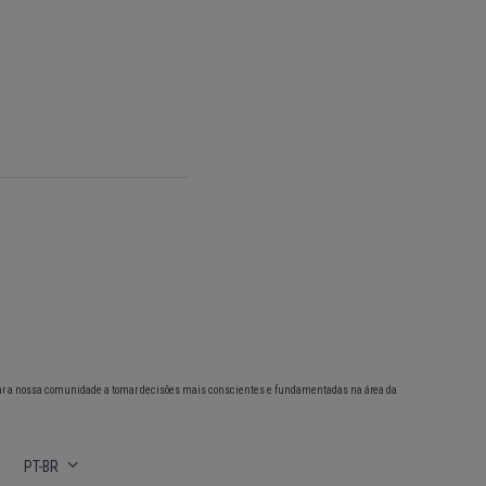
ar a nossa comunidade a tomar decisões mais conscientes e fundamentadas na área da
PT-BR