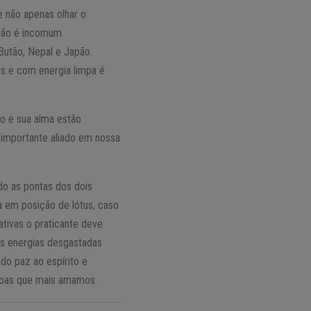
 não apenas olhar o
 não é incomum
Butão, Nepal e Japão.
es e com energia limpa é
o e sua alma estão
 importante aliado em nossa
do as pontas dos dois
a em posição de lótus, caso
tivas o praticante deve
as energias desgastadas
do paz ao espírito e
soas que mais amamos.