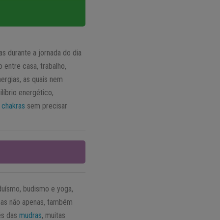
s durante a jornada do dia
entre casa, trabalho,
ergias, as quais nem
íbrio energético,
s
chakras
sem precisar
nduísmo, budismo e yoga,
 mas não apenas, também
vés das
mudras
, muitas