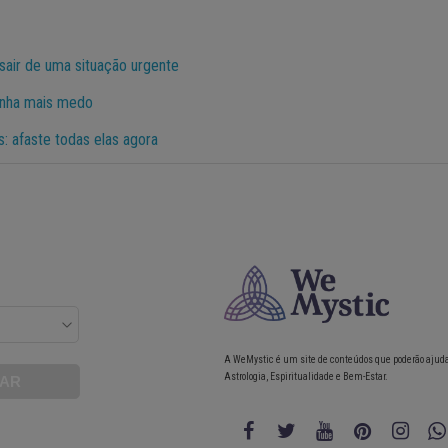
sair de uma situação urgente
enha mais medo
: afaste todas elas agora
A WeMystic é um site de conteúdos que poderão ajud
Astrologia, Espiritualidade e Bem-Estar.