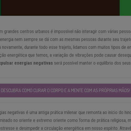
grandes centros urbanos é impossível não interagir com várias pessoa
e energia nem sempre se dá com as mesmas pessoas durante seu trajeto 
 novamente, durante todo esse trajeto, lidamos com muitos tipos de en
o energética que temos, a variação de vibrações pode causar desequil
pulsar energias negativas
será possível manter o equilíbrio dos seu
DESCUBRA COMO CURAR O CORPO E A MENTE COM AS PRÓPRIAS MÃOS!
ias negativas é uma antiga prática milenar que remonta ao início do hi
inado no oriente e extremo oriente como forma de prática religiosa,
 estresse e desimpedir a circulação energética em nosso espírito. Atra