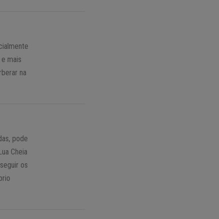
cialmente
 e mais
rberar na
das, pode
Lua Cheia
seguir os
prio