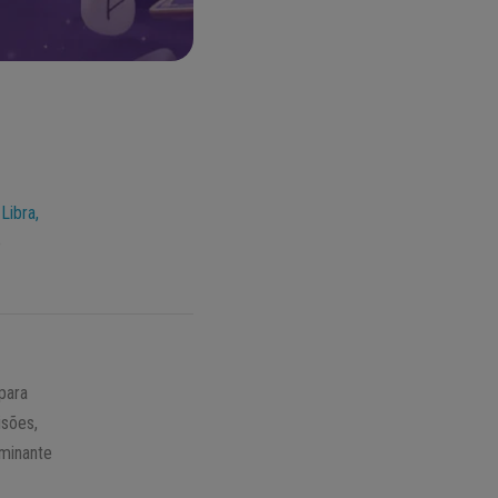
m
Libra,
e
para
isões,
minante