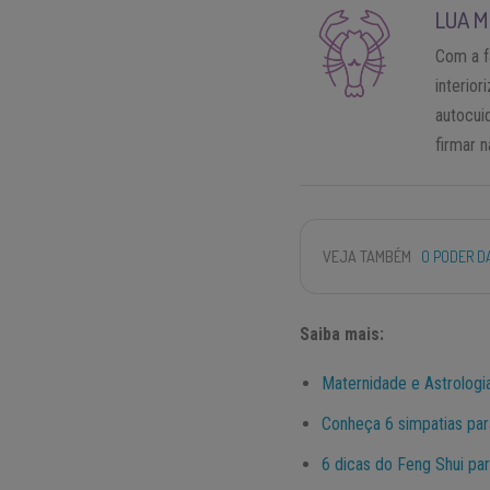
LUA M
Com a 
interio
autocui
firmar 
VEJA TAMBÉM
O PODER D
Saiba mais:
Maternidade e Astrologi
Conheça 6 simpatias par
6 dicas do Feng Shui par