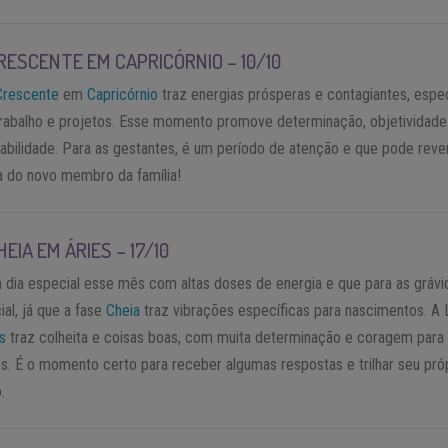
RESCENTE EM CAPRICÓRNIO – 10/10
Crescente
em
Capricórnio
traz energias prósperas e contagiantes, espe
trabalho e projetos. Esse momento promove determinação, objetividade
abilidade. Para as gestantes, é um período de atenção e que pode reve
 do novo membro da família!
HEIA EM ÁRIES – 17/10
 dia especial esse mês com altas doses de energia e que para as grávi
ial, já que a fase
Cheia
traz vibrações específicas para nascimentos. A 
s
traz colheita e coisas boas, com muita determinação e coragem para 
os. É o momento certo para receber algumas respostas e trilhar seu pró
.