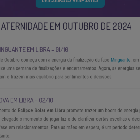
DESCUBRA AS RESPOSTAS
MATERNIDADE EM OUTUBRO DE 2024
INGUANTE EM LIBRA – 01/10
e Outubro começa com a energia da finalização da fase
Minguante
, e
uxe uma semana de finalizações e encerramentos. Agora, as energias s
am e trazem mais equilíbrio para sentimentos e decisões.
OVA EM LIBRA – 02/10
mento do
Eclipse Solar em Libra
promete trazer um boom de energia 
É chegado o momento de jogar luz e de clarificar certas escolhas e dec
ase em relacionamentos. Para as mães em espera, é um período deter
tante.