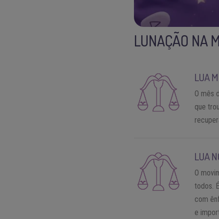
LUNAÇÃO NA 
LUA M
O mês d
que tro
recuper
LUA N
O movi
todos. 
com ênf
e impor