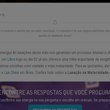
 -3)
do o cuidado e carinho por um autor convidado. O conteúdo é da sua responsabilidade, não 
opinião do WeMystic Brasil.
nergia! As lunações deste mês nos garantem um processo intenso e 
r
em
Libra
logo no dia 02 já nos oferece uma trilha importante de insig
imas escolhas com cuidado e mais maturidade. Para as gestantes, aler
 a
Lua Cheia
em
Áries.
Confira tudo sobre a
Lunação na Maternidade 
ENCONTRE AS RESPOSTAS QUE VOCÊ PROCUR
Concentre sua energia na sua pergunta e escolha um oráculo. Se prepare