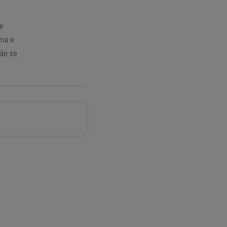
 e
ima e
não se
S