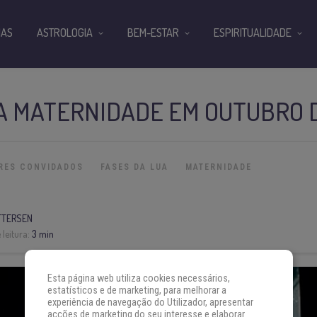
IAS
ASTROLOGIA
BEM-ESTAR
ESPIRITUALIDADE
A MATERNIDADE EM OUTUBRO D
RES CONVIDADOS
FASES DA LUA
MATERNIDADE
ETTERSEN
leitura:
3 min
Esta página web utiliza cookies necessários,
estatísticos e de marketing, para melhorar a
experiência de navegação do Utilizador, apresentar
acções de marketing do seu interesse e elaborar