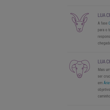
LUA C
A fase
para o 
respons
chegada
LUA C
Mais um
ser cruc
em
Árie
objetiv
caminho