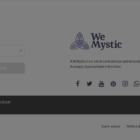
A WeMystic é um site de conteúdos que poderão ajud
Astrologia, Espiritualidade e Bem-Estar.
odcast
Quem somos
Política 