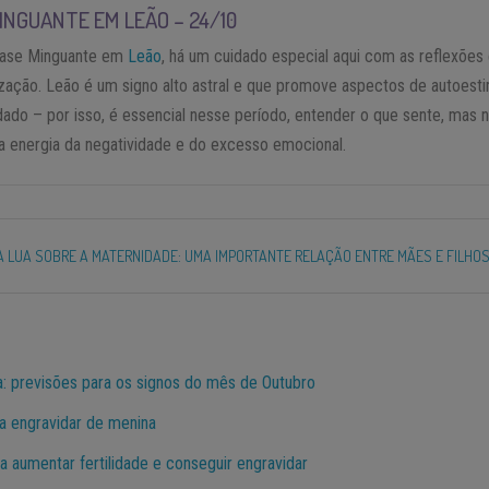
INGUANTE EM LEÃO – 24/10
fase Minguante em
Leão
, há um cuidado especial aqui com as reflexões
rização. Leão é um signo alto astral e que promove aspectos de autoest
dado – por isso, é essencial nesse período, entender o que sente, mas 
na energia da negatividade e do excesso emocional.
A LUA SOBRE A MATERNIDADE: UMA IMPORTANTE RELAÇÃO ENTRE MÃES E FILHO
a: previsões para os signos do mês de Outubro
a engravidar de menina
a aumentar fertilidade e conseguir engravidar