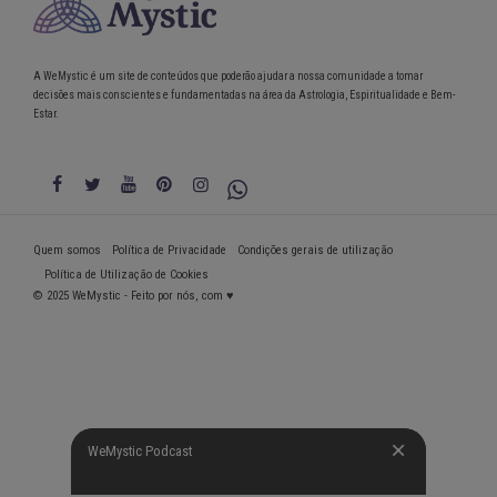
A WeMystic é um site de conteúdos que poderão ajudar a nossa comunidade a tomar
decisões mais conscientes e fundamentadas na área da Astrologia, Espiritualidade e Bem-
Estar.
Quem somos
Política de Privacidade
Condições gerais de utilização
Política de Utilização de Cookies
© 2025 WeMystic - Feito por nós, com ♥
WeMystic Podcast
WeMystic Podcast