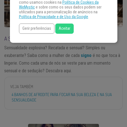
como usamos cookies na
Política de Cookies da
WeMystic
e sobre como os seus dados podem ser
utilizados para a personalização de anúncios na
Política de Privacidade e de Uso da Google
.
Gerir preferências
Aceitar
A SENSUALIDADE DA LINGERIE DE CADA SIGNO
Sensualidade explosiva? Recatada e sensual? Simples ou
exuberante? Saiba como a mulher de cada
signo
é no que toca à
lingerie. Como cada uma de nós se veste para um momento
sensual e de sedução? Descubra aqui.
VEJA TAMBÉM
4 BANHOS DE AFRODITE PARA FOCAR NA SUA BELEZA E NA SUA
SENSUALIDADE