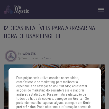
12 DICAS INFALÍVEIS PARA ARRASAR NA
HORA DE USAR LINGERIE
Por
WEMYSTIC
Tempo de leitura:
5 min
Esta página web utiliza cookies necessários,
estatísticos e de marketing, para melhorar a
experiência de navegação do Utilizador, apresentar
acções de marketing do seu interesse e elaborar
análises estatísticas. Para permitir a utilização de
todos os tipos de cookies, carregue em
Aceitar
. Se
pretender escolher apenas alguns, carregue em
Gerir
preferências
. Pode obter mais informação acerca de