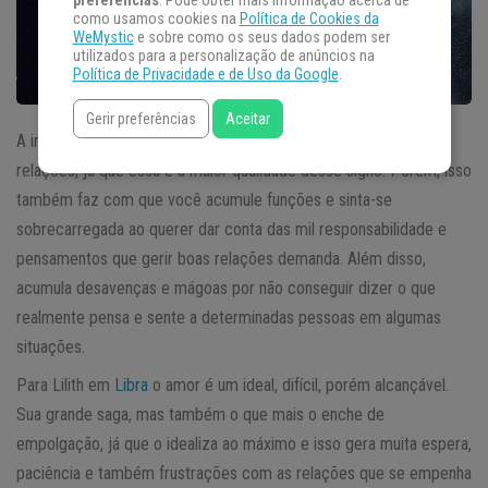
preferências
. Pode obter mais informação acerca de
como usamos cookies na
Política de Cookies da
WeMystic
e sobre como os seus dados podem ser
utilizados para a personalização de anúncios na
Política de Privacidade e de Uso da Google
.
Gerir preferências
Aceitar
A influência de
Lilith em Libra
está muito ligada à harmonia nas
relações, já que essa é a maior qualidade desse signo. Porém, isso
também faz com que você acumule funções e sinta-se
sobrecarregada ao querer dar conta das mil responsabilidade e
pensamentos que gerir boas relações demanda. Além disso,
acumula desavenças e mágoas por não conseguir dizer o que
realmente pensa e sente a determinadas pessoas em algumas
situações.
Para Lilith em
Libra
o amor é um ideal, difícil, porém alcançável.
Sua grande saga, mas também o que mais o enche de
empolgação, já que o idealiza ao máximo e isso gera muita espera,
paciência e também frustrações com as relações que se empenha