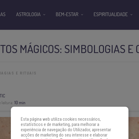
IAS
ASTROLOGIA
BEM-ESTAR
ESPIRITUALIDADE
OS MÁGICOS: SIMBOLOGIAS E
MAGIAS E RITUAIS
TIC
 leitura:
10 min
Esta página web utiliza cookies necessários,
estatísticos e de marketing, para melhorar a
experiência de navegação do Utilizador, apresentar
acções de marketing do seu interesse e elaborar