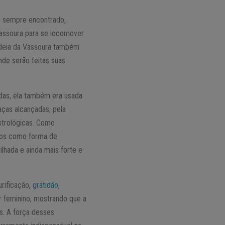
é sempre encontrado,
Vassoura para se locomover
 ideia da Vassoura também
nde serão feitas suas
das, ela também era usada
aças alcançadas, pela
strológicas. Como
ntos como forma de
lhada e ainda mais forte e
urificação,
gratidão
,
er feminino, mostrando que a
s. A força desses