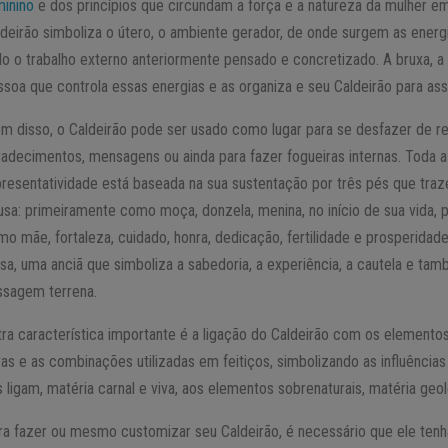
minino
e dos princípios que circundam a força e a natureza da mulher em
ldeirão simboliza o útero, o ambiente gerador, de onde surgem as energi
do o trabalho externo anteriormente pensado e concretizado. A bruxa, a
ssoa que controla essas energias e as organiza e seu Caldeirão para ass
ém disso, o Caldeirão pode ser usado como lugar para se desfazer de reg
radecimentos, mensagens ou ainda para fazer fogueiras internas. Toda a
presentatividade está baseada na sua sustentação por três pés que traz
usa: primeiramente como moça, donzela, menina, no início de sua vida, p
mo mãe, fortaleza, cuidado, honra, dedicação, fertilidade e prosperidad
osa, uma anciã que simboliza a sabedoria, a experiência, a cautela e tam
ssagem terrena.
tra característica importante é a ligação do Caldeirão com os elementos
vas e as combinações utilizadas em feitiços, simbolizando as influências
s ligam, matéria carnal e viva, aos elementos sobrenaturais, matéria geo
ra fazer ou mesmo customizar seu Caldeirão, é necessário que ele tenh