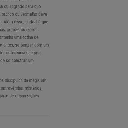
ca ou segredo para que
a branco ou vermelho deve
. Além disso, o ideal é que
has, pétalas ou ramos
antenha uma rotina de
ar antes, se benzer com um
de preferência que seja
 de se construir um
aos discípulos da magia em
ntrovérsias, mistérios,
parte de organizações