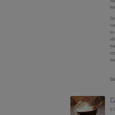
si
hor
Se
co
no
vib
ma
re
su
Cl
C
O 