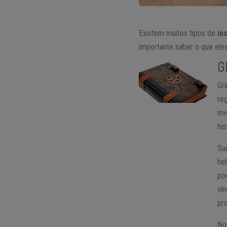
Existem muitos tipos de
in
importante saber o que eles
G
Gr
re
in
hi
Su
he
po
ví
pro
No