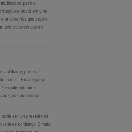
as, líquidos, peso e
 protegido e posto em uma
os e ornamentos que sejam
m aos trabalhos que irá
a ao Athame, porém, é
de magias. É usada para
fosse realmente uma
 invocações ou mesmo
o, pode ser um presente de
uxaria de confiança. O mais