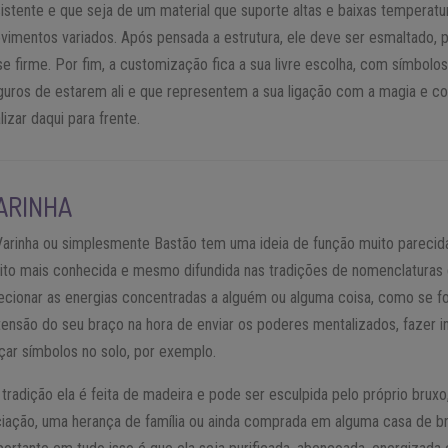
istente e que seja de um material que suporte altas e baixas temperatur
vimentos variados. Após pensada a estrutura, ele deve ser esmaltado,
se firme. Por fim, a customização fica a sua livre escolha, com símbol
guros de estarem ali e que representem a sua ligação com a magia e co
lizar daqui para frente.
ARINHA
Varinha ou simplesmente Bastão tem uma ideia de função muito parecid
ito mais conhecida e mesmo difundida nas tradições de nomenclaturas 
recionar as energias concentradas a alguém ou alguma coisa, como se 
tensão do seu braço na hora de enviar os poderes mentalizados, fazer
açar símbolos no solo, por exemplo.
 tradição ela é feita de madeira e pode ser esculpida pelo próprio brux
iciação, uma herança de família ou ainda comprada em alguma casa de br