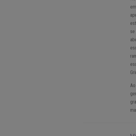
em
ap
es
se
ab
es
ra
esc
Gri
Ao
ge
gr
ma