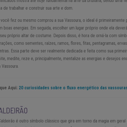
gnificados mostra até hoje fundamental na arte da bruxaria, sendo uma f
a de trabalhar e construir sua arte e dom.
 você fez ou mesmo comprou a sua Vassoura, o ideal é primeiramente pur
m boas energias. Em seguida, escolher um lugar próprio onde ela dever
 seu próprio altar de costume. Depois disso, é hora de orná-la com símb
rações, como sementes, raízes, ramos, flores, fitas, pentagramas, ervas
ntras. Essa parte deve ser realmente dedicada e feita como sua primeir
cite, medite, reze e, principalmente, mentalize as energias e desejos en
a Vassoura.
ique Aqui:
20 curiosidades sobre o fluxo energético das vassoura
ALDEIRÃO
Caldeirão é outro símbolo clássico que gira em torno da magia em geral 