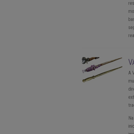
res
mo
ba
se
rea
V
A 
mu
di
ex
tr
Na
in