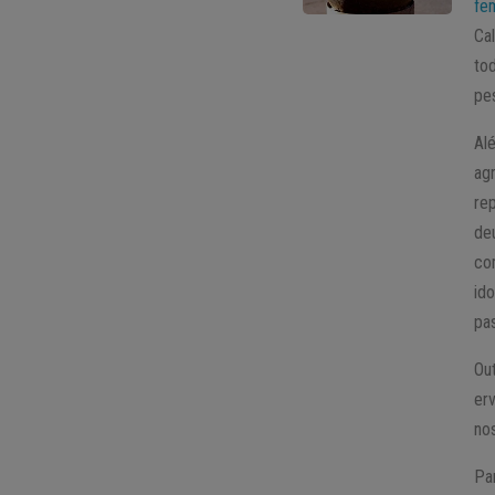
fe
Ca
to
pe
Al
ag
re
de
co
id
pa
Ou
er
no
Pa