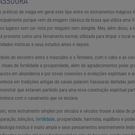
ASSOURA
s práticas de magia em geral este tipo entre os instrumentos mágicos 
incipalmente porque vem da imagem clássica da bruxa que utiliza uma 
los lugares sem ser vista por ninguém nem atingida. Mas, além disso, a
tá presente como uma ferramenta normal, utilizada para limpar o local o
ividades místicas e seus estudos antes e depois.
mbolo do encontro entre o masculino e o feminino, com o cabo e as cer
 rituais de fertilidade e prosperidade, além de agradecimentos pelas gr
tureza em abundância e por novas conexões e evoluções espirituais e a
ontecia em tradições antigas de casais pularem Vassouras deitadas ju
monstrar que estavam partindo para uma nova construção espiritual parti
rmônica com o casamento que se iniciava.
sim, este instrumento simples por séculos e séculos trouxe a ideia de p
eparação, bênçãos,
fertilidade
, prosperidade, harmonia, equilíbrio e pod
mbologia mística é muito ampla e seus pensamentos enormemente lindo