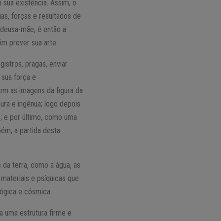
 sua existência. Assim, o
as, forças e resultados de
 deusa-mãe, é então a
im prover sua arte.
istros, pragas, enviar
 sua força e
em as imagens da figura da
ura e ingênua; logo depois
e; e por último, como uma
bém, a partida desta
 da terra, como a água, as
 materiais e psíquicas que
lógica e cósmica.
a uma estrutura firme e