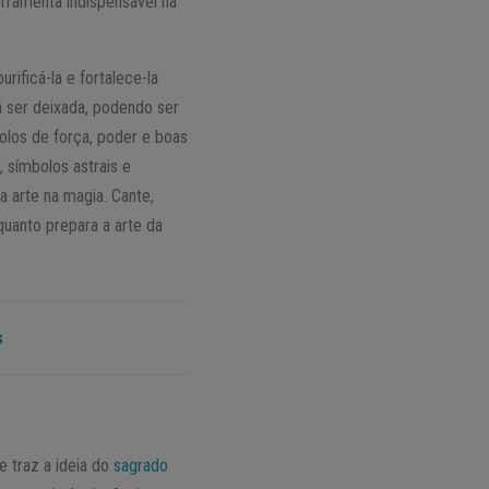
erramenta indispensável na
ificá-la e fortalece-la
á ser deixada, podendo ser
olos de força, poder e boas
, símbolos astrais e
a arte na magia. Cante,
quanto prepara a arte da
s
e traz a ideia do
sagrado