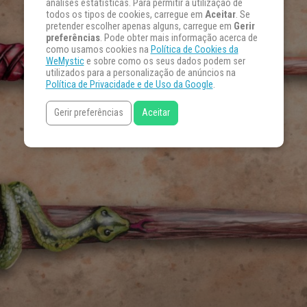
análises estatísticas. Para permitir a utilização de
todos os tipos de cookies, carregue em
Aceitar
. Se
pretender escolher apenas alguns, carregue em
Gerir
preferências
. Pode obter mais informação acerca de
como usamos cookies na
Política de Cookies da
WeMystic
e sobre como os seus dados podem ser
utilizados para a personalização de anúncios na
Política de Privacidade e de Uso da Google
.
Gerir preferências
Aceitar