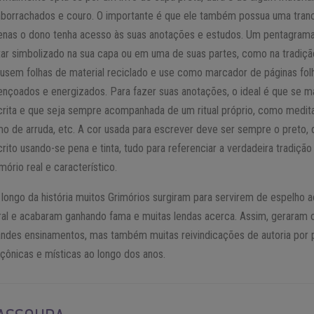
borrachados e couro. O importante é que ele também possua uma tran
enas o dono tenha acesso às suas anotações e estudos. Um pentagram
tar simbolizado na sua capa ou em uma de suas partes, como na tradição
 usem folhas de material reciclado e use como marcador de páginas fol
ençoados e energizados. Para fazer suas anotações, o ideal é que se m
crita e que seja sempre acompanhada de um ritual próprio, como medit
mo de arruda, etc. A cor usada para escrever deve ser sempre o preto, 
rito usando-se pena e tinta, tudo para referenciar a verdadeira tradição
mório real e característico.
 longo da história muitos Grimórios surgiram para servirem de espelho 
ral e acabaram ganhando fama e muitas lendas acerca. Assim, geraram co
andes ensinamentos, mas também muitas reivindicações de autoria por 
çônicas e místicas ao longo dos anos.