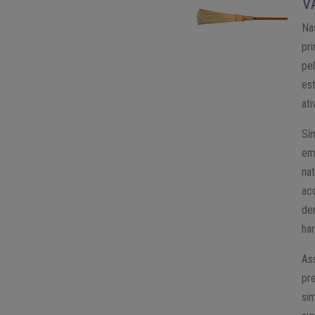
V
Na
pr
pe
es
at
Sí
em
na
ac
de
ha
As
pr
si