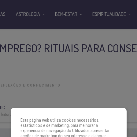
IAS
ASTROLOGIA
BEM-ESTAR
ESPIRITUALIDADE
MPREGO? RITUAIS PARA CONS
REFLEXÕES E CONHECIMENTO
TIC
leitura:
3 min
Esta página web utiliza cookies necessários,
estatísticos e de marketing, para melhorar a
experiência de navegação do Utilizador, apresentar
acções de marketing do seu interesse e elaborar