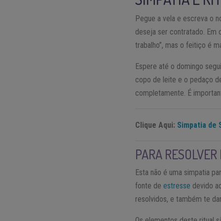
Pegue a vela e escreva o 
deseja ser contratado. Em 
trabalho”, mas o feitiço é 
Espere até o domingo segui
copo de leite e o pedaço d
completamente. É important
Clique Aqui:
Simpatia de 
PARA RESOLVER
Esta não é uma simpatia pa
fonte de
estresse
devido ao
resolvidos, e também te dar
Os elementos deste ritual s