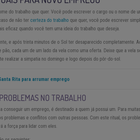
nome do trabalho que quer. Você pode escrever o cargo ou o nome de 
caso de não ter
certeza do trabalho
que quer, você pode escrever sim
mais eficaz quando você tem uma ideia do trabalho que deseja.
nte, e após trinta minutos de o Sol ter desaparecido completamente. A
e pão, cada um de um lado da vela como uma oferta. Deixe que a vela 
e realizar a simpatia no domingo e logo depois do pôr-do-sol.
Santa Rita para arrumar emprego
 PROBLEMAS NO TRABALHO
ra conseguir um emprego, é destinado a quem já possui um. Para muitas
s problemas e conflitos com outras pessoas. Com este ritual, os probl
á a força para lidar com eles.
ão os seguintes: