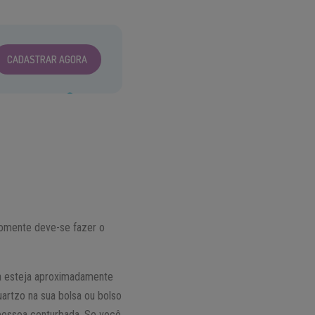
CADASTRAR AGORA
 Somente deve-se fazer o
a esteja aproximadamente
uartzo na sua bolsa ou bolso
pessoa conturbada. Se você