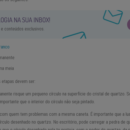
OGIA NA SUA INBOX!
 e conteúdos exclusivos.
ranco
rmanente
ma meia
s etapas devem ser:
anente risque um pequeno círculo na superfície do cristal de quartzo.
importante que o interior do círculo não seja pintado.
com quem tem problemas com a mesma caneta. É importante que a lu
írculo desenhado no quartzo. No escritório, pode carregar a pedra de q
ue o círculo desenhado nela te proteja, com o poder do quartzo, da 