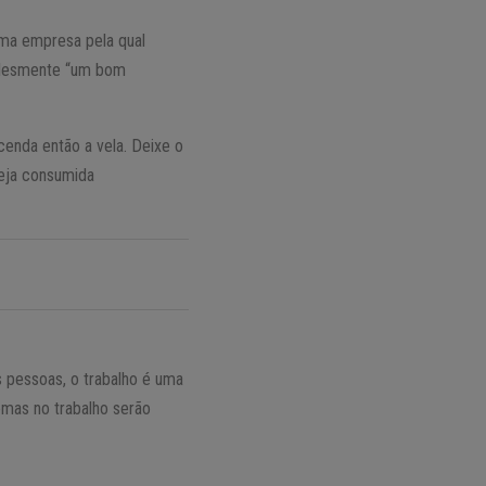
uma empresa pela qual
plesmente “um bom
cenda então a vela. Deixe o
seja consumida
 pessoas, o trabalho é uma
emas no trabalho serão