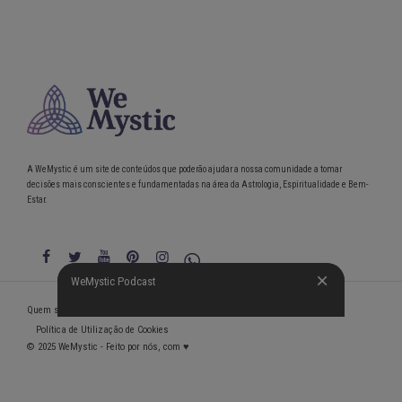
A WeMystic é um site de conteúdos que poderão ajudar a nossa comunidade a tomar
decisões mais conscientes e fundamentadas na área da Astrologia, Espiritualidade e Bem-
Estar.
WeMystic Podcast
WeMystic Podcast
Quem somos
Política de Privacidade
Condições gerais de utilização
Política de Utilização de Cookies
© 2025 WeMystic - Feito por nós, com ♥