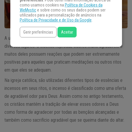
preferências
. Pode obter mais informação acerca de
como usamos cookies na
Política de Cookies da
WeMystic
e sobre como os seus dados podem ser
utilizados para a personalização de anúncios na
Política de Privacidade e de Uso da Google
.
Gerir preferências
Aceitar
A utilização de incensos para
meditação
é muito comum em
diversos lugares. O incenso reproduz odores muito agradáveis e
muitos deles possuem reações que podem ser extremamente
positivas para aqueles que praticam meditações ou outros ritos
em que eles se adequam.
Na igreja católica, são utilizadas diferentes tipos de essências e
incensos em seus ritos, o incenso é classificado como uma oferta
de agradável odor para Deus. Assim como no antigo testamento,
os cristãos mantém a tradição de elevar esses odores a Deus
como forma de agradecer por todas as bençãos alcançadas e
também como sacrifício agradável que se queima diante do altar.