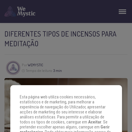
DIFERENTES TIPOS DE INCENSOS PARA
MEDITAÇÃO
Por
WEMYSTIC
Tempo de leitura:
3 min
Esta página web utiliza cookies necessários,
estatísticos e de marketing, para melhorar a
experiência de navegação do Utilizador, apresentar
acções de marketing do seu interesse e elaborar
análises estatísticas. Para permitir a utilização de
todos os tipos de cookies, carregue em
Aceitar
. Se
pretender escolher apenas alguns, carregue em
Gerir