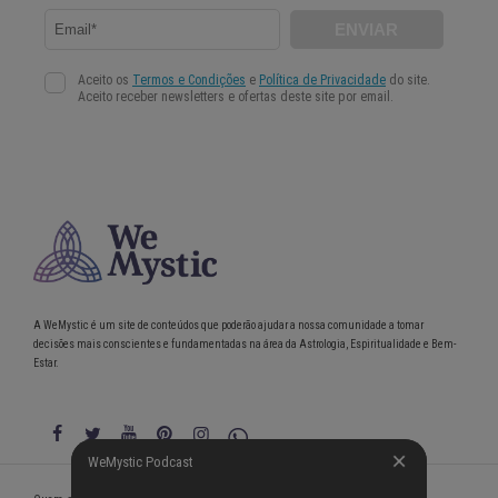
A WeMystic é um site de conteúdos que poderão ajudar a nossa comunidade a tomar
decisões mais conscientes e fundamentadas na área da Astrologia, Espiritualidade e Bem-
Estar.
WeMystic Podcast
WeMystic Podcast