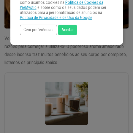
como usamos cookies na
Política de Cookies da
WeMystic
e sobre como os seus dados podem ser
utilizados para a personalização de anúncios na
Política de Privacidade e de Uso da Google
.
Gerir preferências
Aceitar
Você costuma utilizar
o incenso de cedro
? Vamos te dar boas
razões para começar a utilizá-lo! O poderoso aroma amadeirado
desse incenso traz muitos benefícios ao seu corpo por completo,
listamos os principais abaixo.