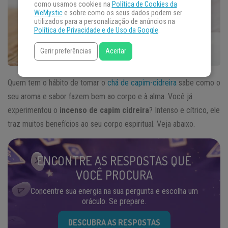
como usamos cookies na
Política de Cookies da
WeMystic
e sobre como os seus dados podem ser
utilizados para a personalização de anúncios na
Política de Privacidade e de Uso da Google
.
Gerir preferências
Aceitar
Quem tem o hábito de tomar o
chá de capim-cidreira
sabe como o
seu aroma e sabor fazem bem ao corpo e à alma. Você já
experimentou o
incenso de capim cidreira
? Intenso e cítrico, ele
traz muitos benefícios ao seu corpo espiritual. Veja abaixo.
ENCONTRE AS RESPOSTAS QUE
VOCÊ PROCURA
Concentre sua energia na sua pergunta e escolha um
oráculo. Se prepare.
DESCUBRA AS RESPOSTAS