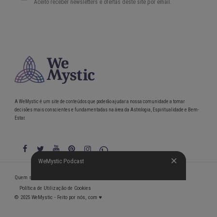
A WeMystic é um site de conteúdos que poderão ajudar a nossa comunidade a tomar
decisões mais conscientes e fundamentadas na área da Astrologia, Espiritualidade e Bem-
Estar.
WeMystic Podcast
WeMystic Podcast
Quem somos
Política de Privacidade
Condições gerais de utilização
Política de Utilização de Cookies
© 2025 WeMystic - Feito por nós, com ♥