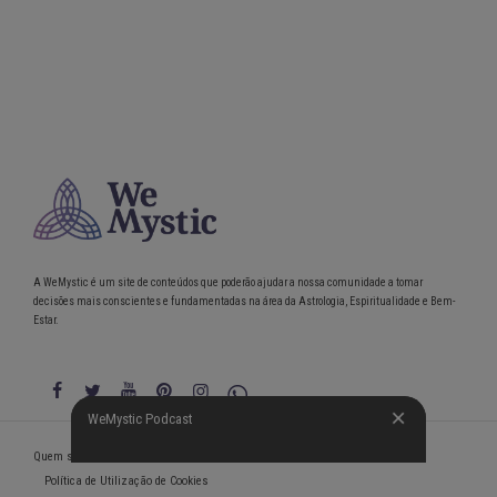
A WeMystic é um site de conteúdos que poderão ajudar a nossa comunidade a tomar
decisões mais conscientes e fundamentadas na área da Astrologia, Espiritualidade e Bem-
Estar.
WeMystic Podcast
WeMystic Podcast
Quem somos
Política de Privacidade
Condições gerais de utilização
Política de Utilização de Cookies