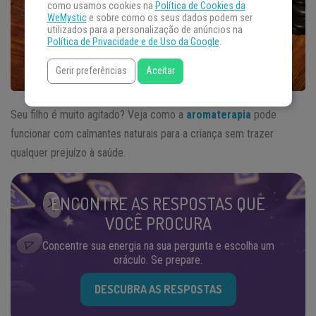
como usamos cookies na
Política de Cookies da
WeMystic
e sobre como os seus dados podem ser
utilizados para a personalização de anúncios na
Política de Privacidade e de Uso da Google
.
Gerir preferências
Aceitar
Seu filho é muito agitado? Veja como a
aromaterapia
pode
funcionar com calmantes naturais para a criança sem trazer
qualquer prejuízo à saúde.
ENCONTRE AS RESPOSTAS QUE
VOCÊ PROCURA
Concentre sua energia na sua pergunta e escolha um
oráculo. Se prepare.
DESCUBRA AS RESPOSTAS