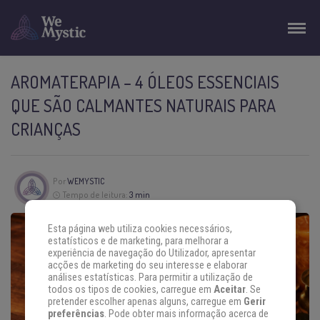
AROMATERAPIA – 4 ÓLEOS ESSENCIAIS
QUE SÃO CALMANTES NATURAIS PARA
CRIANÇAS
Por
WEMYSTIC
Tempo de leitura:
3 min
Esta página web utiliza cookies necessários,
estatísticos e de marketing, para melhorar a
experiência de navegação do Utilizador, apresentar
acções de marketing do seu interesse e elaborar
análises estatísticas. Para permitir a utilização de
todos os tipos de cookies, carregue em
Aceitar
. Se
pretender escolher apenas alguns, carregue em
Gerir
preferências
. Pode obter mais informação acerca de