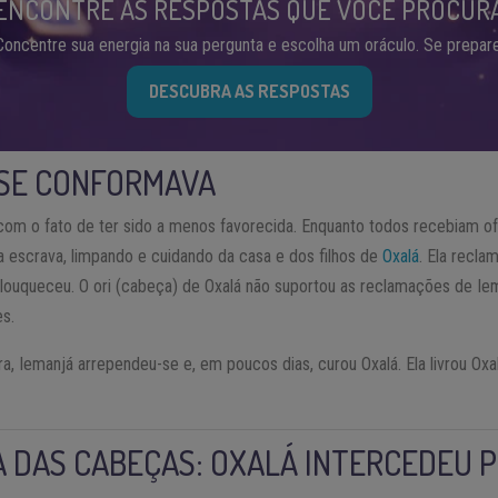
ENCONTRE AS RESPOSTAS QUE VOCÊ PROCUR
Concentre sua energia na sua pergunta e escolha um oráculo. Se prepare
DESCUBRA AS RESPOSTAS
 SE CONFORMAVA
com o fato de ter sido a menos favorecida. Enquanto todos recebiam 
a escrava, limpando e cuidando da casa e dos filhos de
Oxalá
. Ela recla
nlouqueceu. O ori (cabeça) de Oxalá não suportou as reclamações de Iem
s.
a, Iemanjá arrependeu-se e, em poucos dias, curou Oxalá. Ela livrou Oxa
 DAS CABEÇAS: OXALÁ INTERCEDEU 