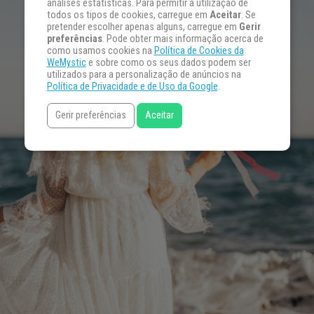
análises estatísticas. Para permitir a utilização de
todos os tipos de cookies, carregue em
Aceitar
. Se
pretender escolher apenas alguns, carregue em
Gerir
preferências
. Pode obter mais informação acerca de
como usamos cookies na
Política de Cookies da
WeMystic
e sobre como os seus dados podem ser
utilizados para a personalização de anúncios na
Política de Privacidade e de Uso da Google
.
Gerir preferências
Aceitar