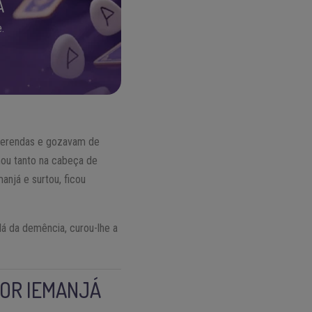
A
.
oferendas e gozavam de
mou tanto na cabeça de
anjá e surtou, ficou
lá da demência, curou-lhe a
POR IEMANJÁ