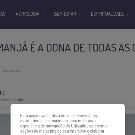
IAS
ASTROLOGIA
BEM-ESTAR
ESPIRITUALIDADE
MANJÁ É A DONA DE TODAS AS
UMBANDA
TIC
leitura:
3 min
Esta página web utiliza cookies necessários,
estatísticos e de marketing, para melhorar a
experiência de navegação do Utilizador, apresentar
acções de marketing do seu interesse e elaborar