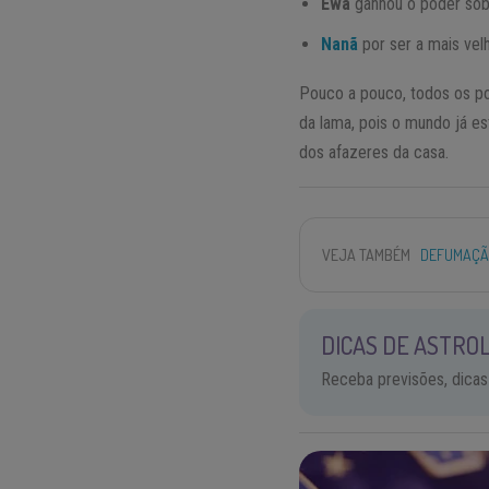
Ewá
ganhou o poder sobr
Nanã
por ser a mais velh
Pouco a pouco, todos os pod
da lama, pois o mundo já es
dos afazeres da casa.
VEJA TAMBÉM
DEFUMAÇÃO
DICAS DE ASTROL
Receba previsões, dicas