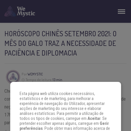
HORÓSCOPO CHINÊS SETEMBRO 2021: O
MÊS DO GALO TRAZ A NECESSIDADE DE
PACIÊNCIA E DIPLOMACIA
Por
WEMYSTIC
Tempo de leitura:
13 min
Chegou o Mês do Galo no
Horóscopo Chinês
! O Galo
Esta página web utiliza cookies necessários,
corresponde ao elemento fixo Metal, de energia Yin, ou polaridade
estatísticos e de marketing, para melhorar a
experiência de navegação do Utilizador, apresentar
negativa. Jī, ou “o Galo” é considerado o signo que governa das
acções de marketing do seu interesse e elaborar
análises estatísticas. Para permitir a utilização de
17h às 19h todos os dias; tornando esse período mais favorável
todos os tipos de cookies, carregue em
Aceitar
. Se
para o sucesso de empreitadas e diálogos.
pretender escolher apenas alguns, carregue em
Gerir
preferências
. Pode obter mais informação acerca de