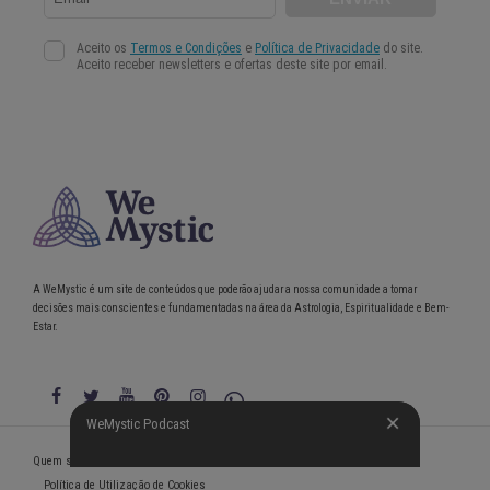
A WeMystic é um site de conteúdos que poderão ajudar a nossa comunidade a tomar
decisões mais conscientes e fundamentadas na área da Astrologia, Espiritualidade e Bem-
Estar.
WeMystic Podcast
WeMystic Podcast
Quem somos
Política de Privacidade
Condições gerais de utilização
Política de Utilização de Cookies