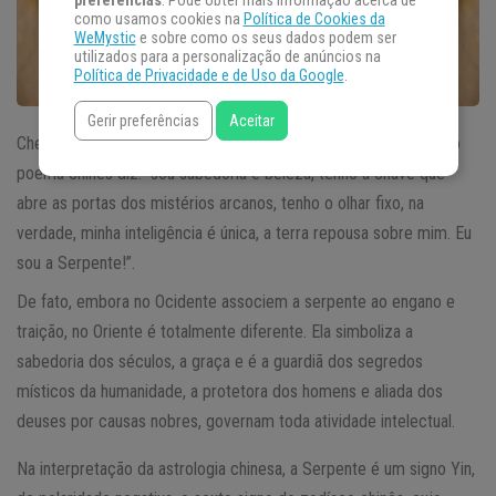
preferências
. Pode obter mais informação acerca de
como usamos cookies na
Política de Cookies da
WeMystic
e sobre como os seus dados podem ser
utilizados para a personalização de anúncios na
Política de Privacidade e de Uso da Google
.
Gerir preferências
Aceitar
Chegamos ao mês da Serpente no horóscopo chinês. Um antigo
poema chinês diz: “sou sabedoria e beleza, tenho a chave que
abre as portas dos mistérios arcanos, tenho o olhar fixo, na
verdade, minha inteligência é única, a terra repousa sobre mim. Eu
sou a Serpente!”.
De fato, embora no Ocidente associem a serpente ao engano e
traição, no Oriente é totalmente diferente. Ela simboliza a
sabedoria dos séculos, a graça e é a guardiã dos segredos
místicos da humanidade, a protetora dos homens e aliada dos
deuses por causas nobres, governam toda atividade intelectual.
Na interpretação da astrologia chinesa, a Serpente é um signo Yin,