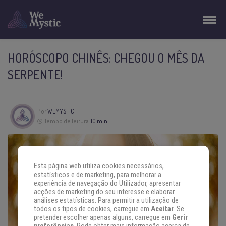
HORÓSCOPO CHINÊS: CHEGOU O MÊS DA
SERPENTE!
Por
WEMYSTIC
Tempo de leitura:
10 min
Esta página web utiliza cookies necessários,
estatísticos e de marketing, para melhorar a
experiência de navegação do Utilizador, apresentar
acções de marketing do seu interesse e elaborar
análises estatísticas. Para permitir a utilização de
todos os tipos de cookies, carregue em
Aceitar
. Se
pretender escolher apenas alguns, carregue em
Gerir