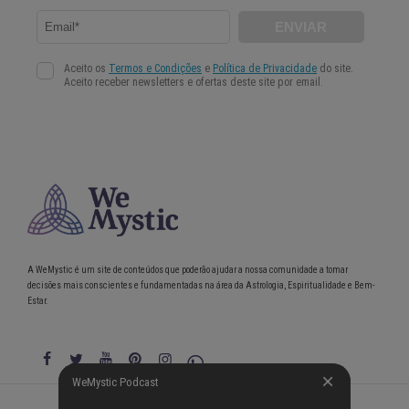
A WeMystic é um site de conteúdos que poderão ajudar a nossa comunidade a tomar
decisões mais conscientes e fundamentadas na área da Astrologia, Espiritualidade e Bem-
Estar.
WeMystic Podcast
WeMystic Podcast