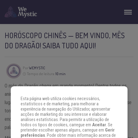
HORÓSCOPO CHINÊS — BEM VINDO, MÊS
DO DRAGÃO! SAIBA TUDO AQUI!
Por
WEMYSTIC
Tempo de leitura:
10 min
O mês do Dragão chega em grande momento! Dentre todos os
animais que compõem o horóscopo chinês, o Dragão ocupa um
Esta página web utiliza cookies necessários,
lugar de honra e, longe de ser um animal mitológico do mal, ele se
estatísticos e de marketing, para melhorar a
experiência de navegação do Utilizador, apresentar
torna o defensor dos grandes castelos onde os tesouros são
acções de marketing do seu interesse e elaborar
encontrados. Nós o vemos em todos os lugares em templos e
análises estatísticas. Para permitir a utilização de
todos os tipos de cookies, carregue em
Aceitar
. Se
palácios chineses, na entrada, observando, sempre alerta.
pretender escolher apenas alguns, carregue em
Gerir
preferências
. Pode obter mais informação acerca de