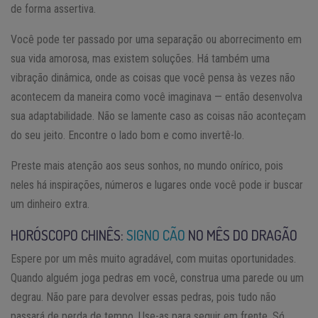
de forma assertiva.
Você pode ter passado por uma separação ou aborrecimento em
sua vida amorosa, mas existem soluções. Há também uma
vibração dinâmica, onde as coisas que você pensa às vezes não
acontecem da maneira como você imaginava — então desenvolva
sua adaptabilidade. Não se lamente caso as coisas não aconteçam
do seu jeito. Encontre o lado bom e como invertê-lo.
Preste mais atenção aos seus sonhos, no mundo onírico, pois
neles há inspirações, números e lugares onde você pode ir buscar
um dinheiro extra.
HORÓSCOPO CHINÊS:
SIGNO CÃO
NO MÊS DO DRAGÃO
Espere por um mês muito agradável, com muitas oportunidades.
Quando alguém joga pedras em você, construa uma parede ou um
degrau. Não pare para devolver essas pedras, pois tudo não
passará de perda de tempo. Use-as para seguir em frente. Só