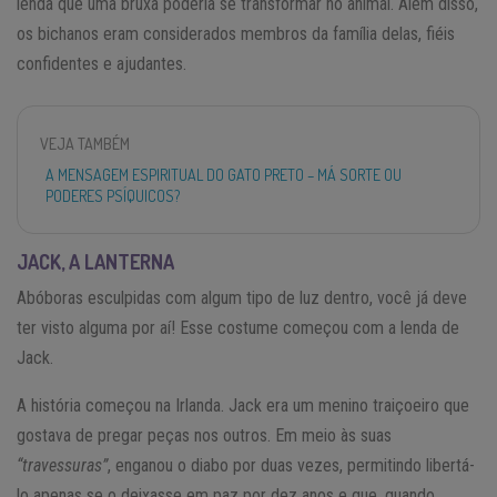
lenda que uma bruxa poderia se transformar no animal. Além disso,
os bichanos eram considerados membros da família delas, fiéis
confidentes e ajudantes.
VEJA TAMBÉM
A MENSAGEM ESPIRITUAL DO GATO PRETO – MÁ SORTE OU
PODERES PSÍQUICOS?
JACK, A LANTERNA
Abóboras esculpidas com algum tipo de luz dentro, você já deve
ter visto alguma por aí! Esse costume começou com a lenda de
Jack.
A história começou na Irlanda. Jack era um menino traiçoeiro que
gostava de pregar peças nos outros. Em meio às suas
“travessuras”
, enganou o diabo por duas vezes, permitindo libertá-
lo apenas se o deixasse em paz por dez anos e que, quando