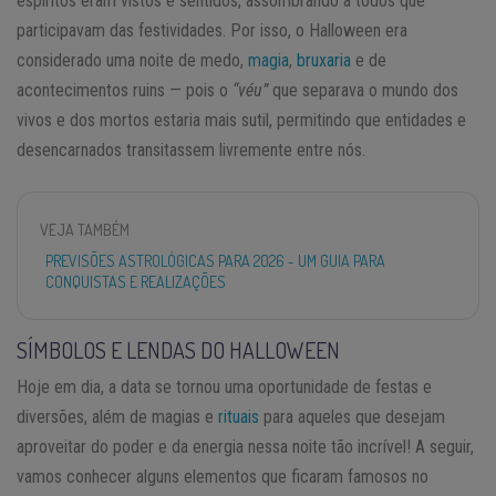
espíritos eram vistos e sentidos, assombrando a todos que
participavam das festividades. Por isso, o Halloween era
considerado uma noite de medo,
magia
,
bruxaria
e de
acontecimentos ruins — pois o
“véu”
que separava o mundo dos
vivos e dos mortos estaria mais sutil, permitindo que entidades e
desencarnados transitassem livremente entre nós.
VEJA TAMBÉM
PREVISÕES ASTROLÓGICAS PARA 2026 - UM GUIA PARA
CONQUISTAS E REALIZAÇÕES
SÍMBOLOS E LENDAS DO HALLOWEEN
Hoje em dia, a data se tornou uma oportunidade de festas e
diversões, além de magias e
rituais
para aqueles que desejam
aproveitar do poder e da energia nessa noite tão incrível! A seguir,
vamos conhecer alguns elementos que ficaram famosos no