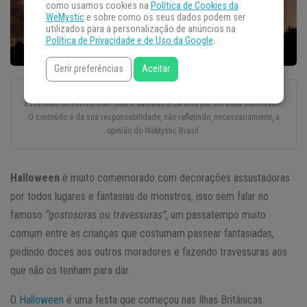
como usamos cookies na
Política de Cookies da
WeMystic
e sobre como os seus dados podem ser
utilizados para a personalização de anúncios na
Política de Privacidade e de Uso da Google
.
Gerir preferências
Aceitar
Esse texto foi escrito com todo o cuidado e carinho por um autor convidado.
O conteúdo é da sua responsabilidade, não refletindo, necessariamente, a
opinião do WeMystic Brasil.
Halloween
é muito comemorado com decorações assustadoras
por todos lugares e fantasias de monstros, isso sem falar no
famoso
“gostosuras ou travessuras”
, um passatempo muito
comum entre as crianças que costumam passear fantasiadas,
pedindo doces aos outros moradores e fazendo travessuras aos
que não os tenham para dar.
O
Halloween
é uma festa que começou nas Ilhas Britânicas.