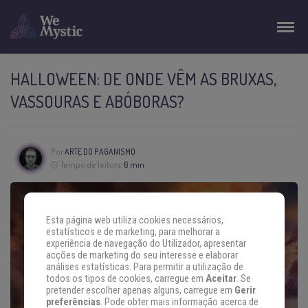
HALLOWEEN: DE ONDE VÊM AS BRUXAS,
VASSOURAS E ABÓBORAS?
Por
ARTE DO PAGANISMO
Tempo de leitura:
6 min
Esta página web utiliza cookies necessários,
estatísticos e de marketing, para melhorar a
experiência de navegação do Utilizador, apresentar
acções de marketing do seu interesse e elaborar
análises estatísticas. Para permitir a utilização de
todos os tipos de cookies, carregue em
Aceitar
. Se
pretender escolher apenas alguns, carregue em
Gerir
preferências
. Pode obter mais informação acerca de