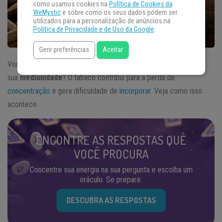
como usamos cookies na
Política de Cookies da
WeMystic
e sobre como os seus dados podem ser
utilizados para a personalização de anúncios na
Política de Privacidade e de Uso da Google
.
Gerir preferências
Aceitar
Você sabia que o
cigarro
pode atrapalhar o desenvolvimento da
sua
mediunidade
? O tabaco contribui para a perda de
concentração
e gera dificuldade de
incorporar
. Veja como isso
acontece.
ENCONTRE AS RESPOSTAS QUE
VOCÊ PROCURA
Concentre sua energia na sua pergunta e escolha um
oráculo. Se prepare.
DESCUBRA AS RESPOSTAS