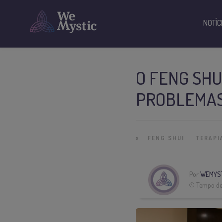
NOTÍC
O FENG SHU
PROBLEMAS
»
FENG SHUI
TERAPI
Por
WEMYS
Tempo de 