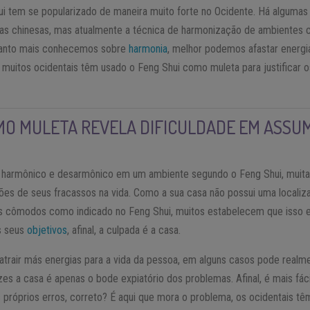
hui tem se popularizado de maneira muito forte no Ocidente. Há algumas
vras chinesas, mas atualmente a técnica de harmonização de ambientes 
quanto mais conhecemos sobre
harmonia
, melhor podemos afastar energia
e muitos ocidentais têm usado o Feng Shui como muleta para justificar 
MO MULETA REVELA DIFICULDADE EM ASSUM
é harmônico e desarmônico em um ambiente segundo o Feng Shui, mui
zões de seus fracassos na vida. Como a sua casa não possui uma localiza
os cômodos como indicado no Feng Shui, muitos estabelecem que isso es
os seus
objetivos
, afinal, a culpada é a casa.
atrair más energias para a vida da pessoa, em alguns casos pode realme
zes a casa é apenas o bode expiatório dos problemas. Afinal, é mais fá
 próprios erros, correto? É aqui que mora o problema, os ocidentais t