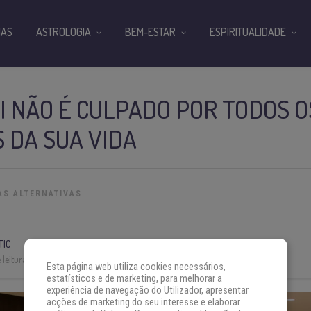
IAS
ASTROLOGIA
BEM-ESTAR
ESPIRITUALIDADE
I NÃO É CULPADO POR TODOS O
 DA SUA VIDA
AS ALTERNATIVAS
TIC
leitura:
4 min
Esta página web utiliza cookies necessários,
estatísticos e de marketing, para melhorar a
experiência de navegação do Utilizador, apresentar
acções de marketing do seu interesse e elaborar