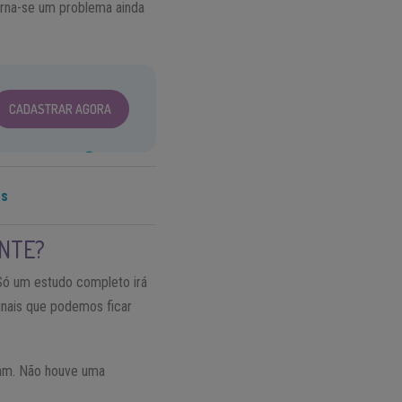
orna-se um problema ainda
CADASTRAR AGORA
os
ENTE?
 Só um estudo completo irá
inais que podemos ficar
ram. Não houve uma