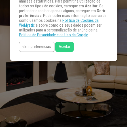
análises estatísticas. Para permitir a utilização de
todos os tipos de cookies, carregue em
Aceitar
. Se
pretender escolher apenas alguns, carregue em
Gerir
preferências
. Pode obter mais informação acerca de
como usamos cookies na
Política de Cookies da
WeMystic
e sobre como os seus dados podem ser
utilizados para a personalização de anúncios na
Política de Privacidade e de Uso da Google
.
Gerir preferências
Aceitar