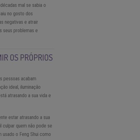
 décadas mal se sabia o
caiu no gosto dos
s negativas e atrair
os seus problemas e
IR OS PRÓPRIOS
tas pessoas acabam
ção ideal, iluminação
tá atrasando a sua vida e
nte estar atrasando a sua
cil culpar quem não pode se
êm usado o Feng Shui como