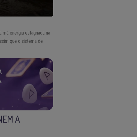
a má energia estagnada na
ssim que o sistema de
A
.
NEM A