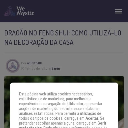
DRAGÃO NO FENG SHUI: COMO UTILIZÁ-LO
NA DECORAÇÃO DA CASA
Por
WEMYSTIC
Tempo de leitura:
3 min
Esta página web utiliza cookies necessários,
estatísticos e de marketing, para melhorar a
experiência de navegação do Utilizador, apresentar
acções de marketing do seu interesse e elaborar
análises estatísticas. Para permitir a utilização de
todos os tipos de cookies, carregue em
Aceitar
. Se
pretender escolher apenas alguns, carregue em
Gerir