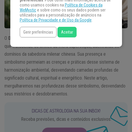
preferências
. Pode obter mais informação acerca de
como usamos cookies na
Política de Cookies da
WeMystic
e sobre como os seus dados podem ser
utilizados para a personalização de anúncios na
Política de Privacidade e de Uso da Google
.
Gerir preferências
Aceitar
O
Dragão no
Feng Shui
é uma poderosa e intrigante metáfora
que transcende os limites da mera superstição, adentrando os
domínios da sabedoria milenar chinesa. Sua presença e
simbolismo permeiam as crenças e práticas desse sistema de
harmonização ambiental, desvendando camadas profundas de
significado cultural, espiritual e energético. Neste artigo,
mergulharemos nas profundezas desse simbolismo, desvendando
seus mistérios e desdobramentos.
DICAS DE ASTROLOGIA NA SUA INBOX!
Receba previsões, dicas e conteúdos exclusivos.