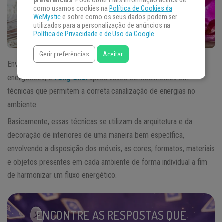
preferências
. Pode obter mais informação acerca de
como usamos cookies na
Política de Cookies da
WeMystic
e sobre como os seus dados podem ser
utilizados para a personalização de anúncios na
Política de Privacidade e de Uso da Google
.
Gerir preferências
Aceitar
Envolvendo arte e uma profunda sabedoria sobre os fluxos
energéticos, o
Feng Shui
aplica esses conhecimentos em
técnicas que permitem a correta canalização de energias no
ambiente.
Basicamente, essas técnicas se utilizam da arquitetura e da
decoração de interiores de uma maneira bem específica,
envolvendo a disposição dos móveis, as cores, formatos, materiais
e objetos presentes em cada ambiente de forma individual a fim
de harmonizar um fluxo energético.
ENCONTRE AS RESPOSTAS QUE