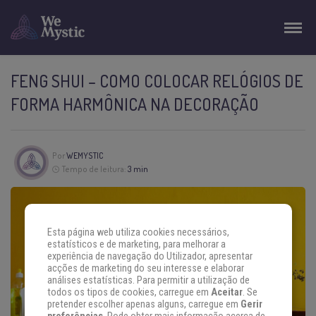
FENG SHUI – COMO COLOCAR RELÓGIOS DE
FORMA HARMÔNICA NA DECORAÇÃO
Por
WEMYSTIC
Tempo de leitura:
3 min
Esta página web utiliza cookies necessários,
estatísticos e de marketing, para melhorar a
experiência de navegação do Utilizador, apresentar
acções de marketing do seu interesse e elaborar
análises estatísticas. Para permitir a utilização de
todos os tipos de cookies, carregue em
Aceitar
. Se
pretender escolher apenas alguns, carregue em
Gerir