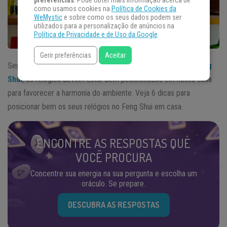
preferências
. Pode obter mais informação acerca de
como usamos cookies na
Política de Cookies da
WeMystic
e sobre como os seus dados podem ser
utilizados para a personalização de anúncios na
Política de Privacidade e de Uso da Google
.
Gerir preferências
Aceitar
Segundo a técnica milenar de harmonização de ambientes
Feng
Shui
, os relógios devem estar bem posicionados em nossa casa
para favorecer a harmonia do ambiente. Veja 6 dicas para
posicionar bem os seus relógios no Feng Shui em casa.
ENCONTRE AS RESPOSTAS QUE
VOCÊ PROCURA
Concentre sua energia na sua pergunta e escolha um
oráculo. Se prepare.
DESCUBRA AS RESPOSTAS