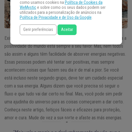
como usamos cookies na
Política de Cookies da
WeMystic
e sobre como os seus dados podem ser
utilizados para a personalização de anúncios na
Política de Privacidade e de Uso da Google
.
Gerir preferências
Aceitar
Existem pessoas que têm muita
sorte
na vida e parece que toda a
positividade do mundo está sempre a seu favor. Mas, nem todos
são assim e alguns têm facilidade de absorver energias negativas.
Essas pessoas podem até tentar ser positivas, mas sempre
acontecem coisas que fazem seu dia ir de mal a pior. Se você
está incluso neste segundo grupo, deve ter um cuidado especial
com a sua energia. Alguns dizem que você precisa só seguir o
fluxo e que tudo vai dar certo no final. Mas, você pode sim pedir
uma ajudinha do universo para as coisas começarem a dar certo.
Conheça neste artigo, feitiços fáceis e eficazes para proteção,
amor e cura. Mude de vez a sua sorte e afaste as más energias.
“Mais vale a magia e o deslumbramento do vôo, que a