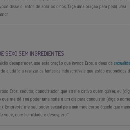
você disse e, antes de abrir os olhos, faça uma oração para pedir uma
amor.
 DE SEXO SEM INGREDIENTES
ixão desaparecer, use esta oração que invoca Eros, o deus da
sexualid
 ajudá-lo a realizar as fantasias indescritíveis que estão escondidas 
roso Eros, sedutor, conquistador, que atrai e cativo quem quiser, eu (di
 que me dê seu poder uma noite e um dia para conquistar (diga o nom
i). Empreste-me seu poder sexual para unir meu corpo àquele que men
de você, com humildade e desespero.”