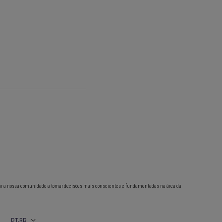
ar a nossa comunidade a tomar decisões mais conscientes e fundamentadas na área da
PT-BR