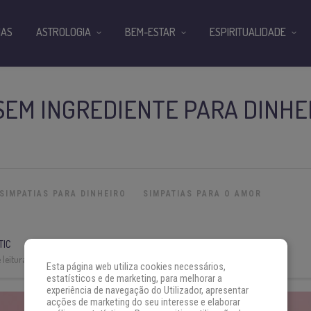
IAS
ASTROLOGIA
BEM-ESTAR
ESPIRITUALIDADE
 SEM INGREDIENTE PARA DINHE
SIMPATIAS PARA DINHEIRO
SIMPATIAS PARA O AMOR
TIC
leitura:
3 min
Esta página web utiliza cookies necessários,
estatísticos e de marketing, para melhorar a
experiência de navegação do Utilizador, apresentar
acções de marketing do seu interesse e elaborar