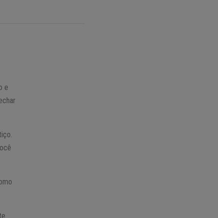
o e
fechar
iço.
você
como
te