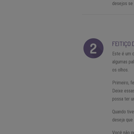
desejos se 
FEITIÇO
Este é um d
algumas pal
os olhos.
Primeiro, f
Deixe essa
possa ter 
Quando tiv
deseja que 
Você não pr