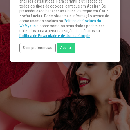
análises estatísticas. Para permitir a utilização de
todos os tipos de cookies, carregue em
Aceitar
. Se
pretender escolher apenas alguns, carregue em
Gerir
preferências
. Pode obter mais informação acerca de
como usamos cookies na
Política de Cookies da
WeMystic
e sobre como os seus dados podem ser
utilizados para a personalização de anúncios na
Política de Privacidade e de Uso da Google
.
Gerir preferências
Aceitar