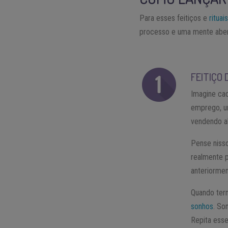
Para esses feitiços e
rituai
processo e uma mente aber
FEITIÇO 
Imagine ca
emprego, um
vendendo a
Pense niss
realmente p
anteriormen
Quando term
sonhos
. So
Repita esse