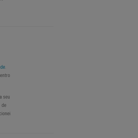
ade
.
dentro
ga seu
e de
cionei