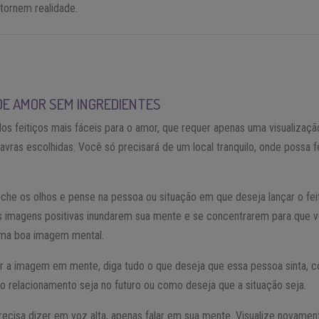
tornem realidade.
 DE AMOR SEM INGREDIENTES
os feitiços mais fáceis para o amor, que requer apenas uma visualizaçã
avras escolhidas. Você só precisará de um local tranquilo, onde possa 
eche os olhos e pense na pessoa ou situação em que deseja lançar o feit
s imagens positivas inundarem sua mente e se concentrarem para que 
uma boa imagem mental.
er a imagem em mente, diga tudo o que deseja que essa pessoa sinta, 
o relacionamento seja no futuro ou como deseja que a situação seja.
ecisa dizer em voz alta, apenas falar em sua mente. Visualize novamen