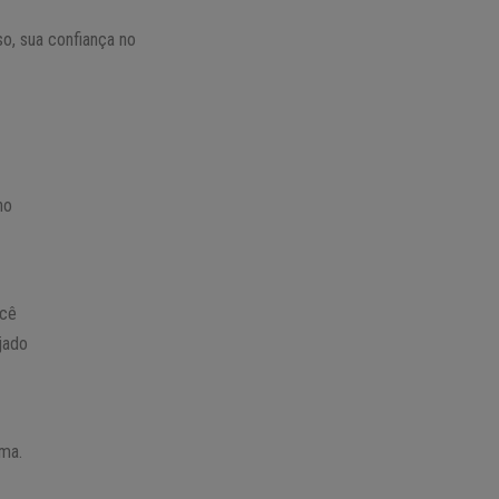
o, sua confiança no
no
ocê
jado
ama.