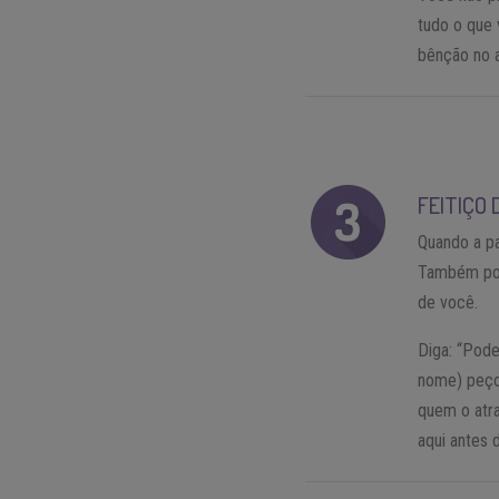
tudo o que 
bênção no 
FEITIÇO
Quando a pa
Também pode
de você.
Diga: “Pode
nome) peço
quem o atra
aqui antes 