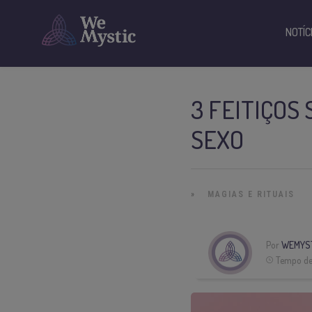
NOTÍC
3 FEITIÇOS
SEXO
»
MAGIAS E RITUAIS
Por
WEMYS
Tempo de 