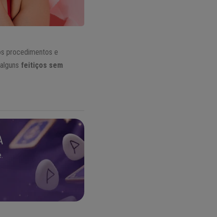
os procedimentos e
 alguns
feitiços sem
A
.