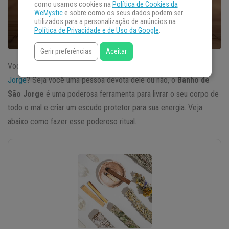
como usamos cookies na
Política de Cookies da
WeMystic
e sobre como os seus dados podem ser
utilizados para a personalização de anúncios na
Política de Privacidade e de Uso da Google
.
Gerir preferências
Aceitar
Você já tomou o banho de proteção do Santo Guerreiro
São
Jorge
? Seja você uma pessoa devota dele ou não, o
Banho de
São Jorge
é uma poderosa ferramenta para livrar o seu corpo de
todo o mal e criar um escudo protetor para sua energia. Veja
abaixo como fazer esse poderoso ritual.