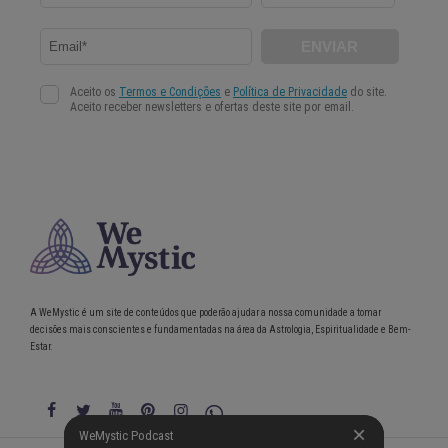
A WeMystic é um site de conteúdos que poderão ajudar a nossa comunidade a tomar
decisões mais conscientes e fundamentadas na área da Astrologia, Espiritualidade e Bem-
Estar.
WeMystic Podcast
WeMystic Podcast