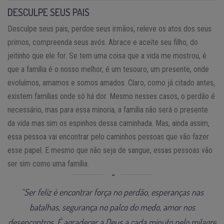
DESCULPE SEUS PAIS
Desculpe seus pais, perdoe seus irmãos, releve os atos dos seus
primos, compreenda seus avós. Abrace e aceite seu filho, do
jeitinho que ele for. Se tem uma coisa que a vida me mostrou, é
que a família é o nosso melhor, é um tesouro, um presente, onde
evoluímos, amamos e somos amados. Claro, como já citado antes,
existem famílias onde só há dor. Mesmo nesses casos, o perdão é
necessário, mas para essa minoria, a família não será o presente
da vida mas sim os espinhos dessa caminhada. Mas, ainda assim,
essa pessoa vai encontrar pelo caminhos pessoas que vão fazer
esse papel. E mesmo que não seja de sangue, essas pessoas vão
ser sim como uma família.
“Ser feliz é encontrar força no perdão, esperanças nas
batalhas, segurança no palco do medo, amor nos
desencontros. É agradecer a Deus a cada minuto pelo milagre