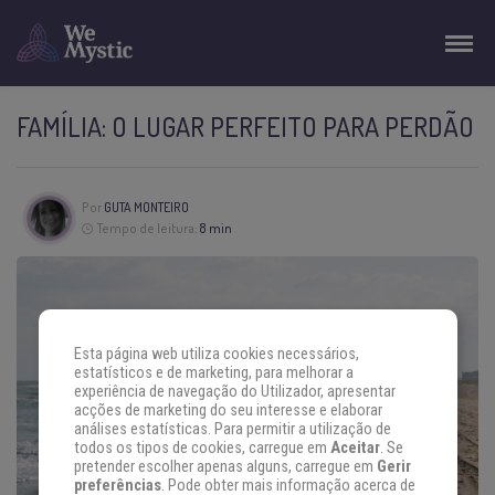
FAMÍLIA: O LUGAR PERFEITO PARA PERDÃO
Por
GUTA MONTEIRO
Tempo de leitura:
8 min
Esta página web utiliza cookies necessários,
estatísticos e de marketing, para melhorar a
experiência de navegação do Utilizador, apresentar
acções de marketing do seu interesse e elaborar
análises estatísticas. Para permitir a utilização de
todos os tipos de cookies, carregue em
Aceitar
. Se
pretender escolher apenas alguns, carregue em
Gerir
preferências
. Pode obter mais informação acerca de