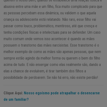
querem o nosso bem, quando se estabelece uma relação tóxica e
abusiva entre uma mãe e um filho, fica muito complicado para que
as pessoas percebam essa dinâmica, ou validem o que aquela
criança ou adolescente está relatando. Não raro, esse filho vai
passar como louco, problemático, mentiroso, até que cresça e
tenha condições físicas e intelectuais para se defender. Um caso
muito comum onde vemos isso acontecer é quando as mães
possuem o transtorno das mães narcisistas. Esse transtorno é o
melhor exemplo de como as mães são apenas pessoas, que nem
sempre estão agindo da melhor forma ou querem o bem do filho
acima de tudo. E não enxergar como elas realmente são, dando a
elas a chance de evoluírem, é tirar também dos filhos a
possibilidade de perdoarem. Se não há erro, não existe perdão!
Clique Aqui:
Nosso egoísmo pode atrapalhar o desencarne
de um familiar?