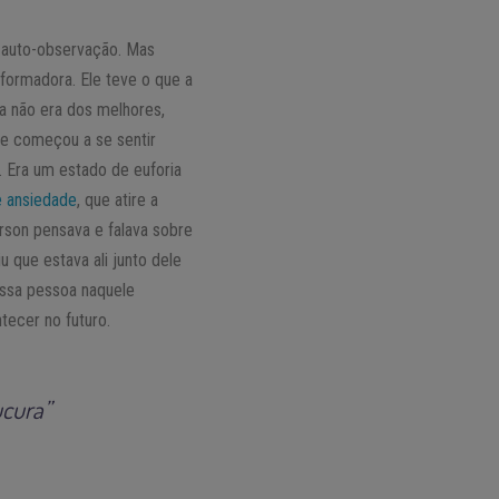
auto-observação. Mas
formadora. Ele teve o que a
a não era dos melhores,
ue começou a se sentir
 Era um estado de euforia
e ansiedade
, que atire a
rson pensava e falava sobre
 que estava ali junto dele
essa pessoa naquele
ecer no futuro.
ucura”