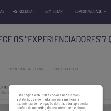
IAS
ASTROLOGIA
BEM-ESTAR
ESPIRITUALIDADE
CE OS “EXPERIENCIADORES”? 
S
CONSCIÊNCIA PLENA
ESPIRITUALIDADE
ONTEIRO
leitura:
7 min
Esta página web utiliza cookies necessários,
estatísticos e de marketing, para melhorar a
experiência de navegação do Utilizador, apresentar
acções de marketing do seu interesse e elaborar