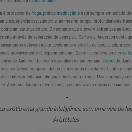
rnos mentais e a
espiritualidade
.
n é professor de
Yoga
, pratica
meditação
e está sempre em estado de 
u uma experiência assustadora e, ao mesmo tempo, profundamente trans
fica como um surto psicótico. O momento que o jovem enfrentava na époc
esfeito através da separação de seus pais. Certo dia, Anderson conta q
s pensamentos estavam muito acelerados e ele não conseguia adormecer.
essoas provavelmente já experimentaram. Quem nunca teve uma
crise d
riência de Anderson foi muito mais além da tão comum
ansiedade
. Ande
mo se estivesse compreendendo os mistérios da vida. Ele também sentiu
 que ele infelizmente não chegou a conhecer em vida. Mas a presença d
le. Anderson também teve visões, que mostravam coisas que iam acont
a existiu uma grande inteligência sem uma veia de lo
Aristóteles