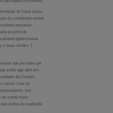
 para alguns profissionais.
 revolução de Freud, pouco
apava do considerado normal
 existência passamos
ueira ao ponto de
ecamente ligado à nossa
a, o nosso cérebro. E
s pessoas que percebeu que
que existe algo além dos
ersidades dos Estados
u o termo “crise de
perienciadores. Isso
de um evento muito
 pela prática de meditação,