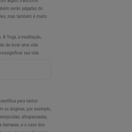
 com algum transtorno
ambém serão julgadas do
imples, mas também é muito
o. A Yoga, a meditação,
de de levar uma vida
essignificar sua vida.
ientífica para tantos
 Com os dogmas, por exemplo,
rijecidas, ultrapassadas,
as humanas, e o caso dos