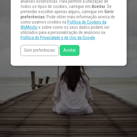
análises estatísticas. Para permitir a utilização de
todos os tipos de cookies, carregue em
Aceitar
. Se
pretender escolher apenas alguns, carregue em
Gerir
preferências
. Pode obter mais informação acerca de
como usamos cookies na
Política de Cookies da
WeMystic
e sobre como os seus dados podem ser
utilizados para a personalização de anúncios na
Política de Privacidade e de Uso da Google
.
Gerir preferências
Aceitar