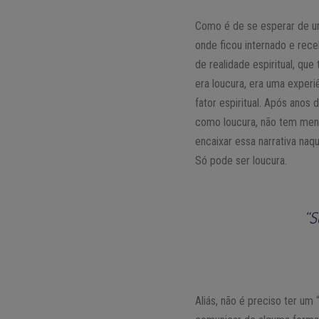
Como é de se esperar de uma
onde ficou internado e rec
de realidade espiritual, qu
era loucura, era uma exper
fator espiritual. Após ano
como loucura, não tem meno
encaixar essa narrativa naq
Só pode ser loucura.
“S
Aliás, não é preciso ter um