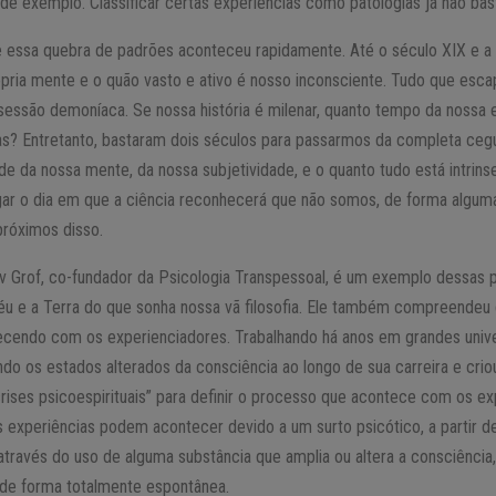
e exemplo. Classificar certas experiências como patologias já não basta
 essa quebra de padrões aconteceu rapidamente. Até o século XIX e a
pria mente e o quão vasto e ativo é nosso inconsciente. Tudo que esc
ossessão demoníaca. Se nossa história é milenar, quanto tempo da nossa
as? Entretanto, bastaram dois séculos para passarmos da completa ceg
 da nossa mente, da nossa subjetividade, e o quanto tudo está intrins
egar o dia em que a ciência reconhecerá que não somos, de forma algum
róximos disso.
lav Grof, co-fundador da Psicologia Transpessoal, é um exemplo dessa
céu e a Terra do que sonha nossa vã filosofia. Ele também compreendeu 
ecendo com os experienciadores. Trabalhando há anos em grandes univ
undo os estados alterados da consciência ao longo de sua carreira e crio
crises psicoespirituais” para definir o processo que acontece com os ex
s experiências podem acontecer devido a um surto psicótico, a partir 
através do uso de alguma substância que amplia ou altera a consciência,
e forma totalmente espontânea.