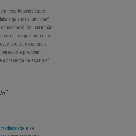
m hospital psiquiátrico,
inha algo a mais, um “quê”
 consciencial. Seu surto não
ram outros, sempre com esse
esse tipo de experiência
a parecido e precisam
e a presença de espíritos?
to”
r
mediunidade
e se