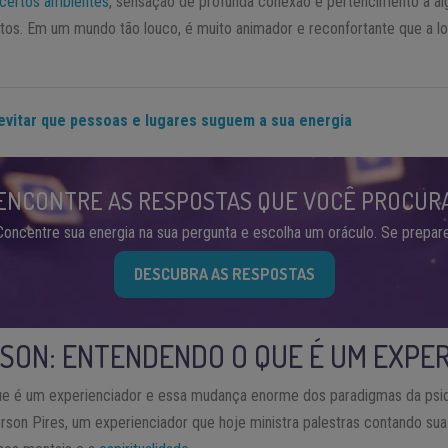
 certos ambientes
, sensação de profunda conexão e pertencimento a a
itos. Em um mundo tão louco, é muito animador e reconfortante que a l
evitar que pessoas e lugares suguem a sua energia
ENCONTRE AS RESPOSTAS QUE VOCÊ PROCUR
Concentre sua energia na sua pergunta e escolha um oráculo. Se prepare
DESCUBRA AS RESPOSTAS
SON: ENTENDENDO O QUE É UM EXPE
 é um experienciador e essa mudança enorme dos paradigmas da psiqui
rson Pires, um experienciador que hoje ministra palestras contando sua 