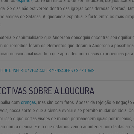
a com os
espíritos
, corre um risco alto de ser medicada, diagnosticada
da. Se elas não estiverem dentro das igrejas consideradas “certas”, t
omo amigas de Satanás. A ignorância espiritual é forte entre os mais s
s.
matéria e espiritualidade que Anderson conseguiu encontrar seu equilíbri
m de remédios foram os elementos que deram a Anderson a possibilida
lução consciencial usando o que aprendeu com essas experiências para r
O DE CONFORTO? VEJA AQUI 6 MENSAGENS ESPIRITUAIS
CTIVAS SOBRE A LOUCURA
rabalha com
crenças
, mas sim com fatos. Apesar da rejeição e negação c
veis, nossa sorte é que a ciência evolui e se permite mudar de ideia.
 isso é que certas visões de mundo permanecem iguais por milênios, en
não com a ciência. E é o que estamos vendo acontecer com tantas áre