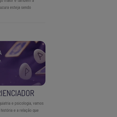
lgo maior e também a
oucura esteja sendo
A
.
RIENCIADOR
atria e psicologia, vamos
história e a relação que