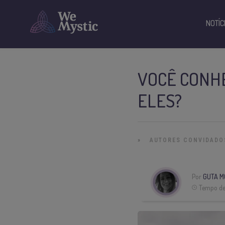
NOTÍC
VOCÊ CONHE
ELES?
»
AUTORES CONVIDADO
Por
GUTA M
Tempo de 