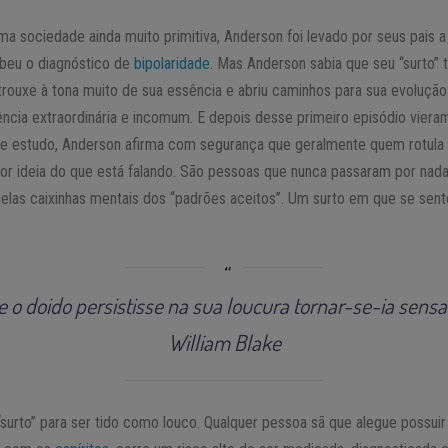
 sociedade ainda muito primitiva, Anderson foi levado por seus pais a u
ebeu o diagnóstico de
bipolaridade
. Mas Anderson sabia que seu “surto” t
e trouxe à tona muito de sua essência e abriu caminhos para sua evolução
iência extraordinária e incomum. E depois desse primeiro episódio vie
s de estudo, Anderson afirma com segurança que geralmente quem rotula 
r ideia do que está falando. São pessoas que nunca passaram por nad
uelas caixinhas mentais dos “padrões aceitos”. Um surto em que se sent
e o doido persistisse na sua loucura tornar-se-ia sensa
William Blake
 “surto” para ser tido como louco. Qualquer pessoa sã que alegue possui