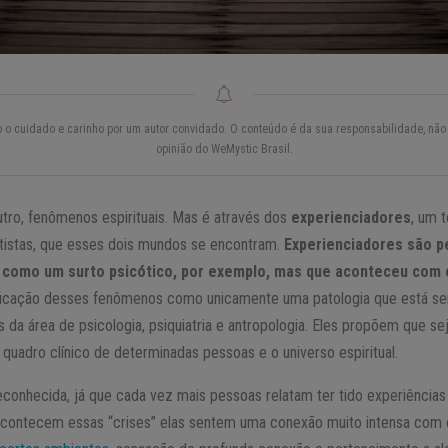
do o cuidado e carinho por um autor convidado. O conteúdo é da sua responsabilidade, não 
opinião do WeMystic Brasil.
utro, fenômenos espirituais. Mas é através dos
experienciadores
, um 
tistas, que esses dois mundos se encontram.
Experienciadores são 
, como um surto psicótico, por exemplo, mas que aconteceu com c
sificação desses fenômenos como unicamente uma patologia que está sen
is da área de psicologia, psiquiatria e antropologia. Eles propõem que 
uadro clínico de determinadas pessoas e o universo espiritual.
econhecida, já que cada vez mais pessoas relatam ter tido experiência
 acontecem essas “crises” elas sentem uma conexão muito intensa com