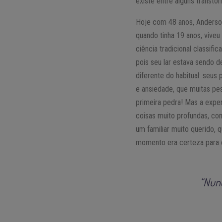
existe entre alguns transto
Hoje com 48 anos, Anderso
quando tinha 19 anos, vive
ciência tradicional classi
pois seu lar estava sendo d
diferente do habitual: seu
e ansiedade, que muitas p
primeira pedra! Mas a expe
coisas muito profundas, co
um familiar muito querido,
momento era certeza para e
“Nunc