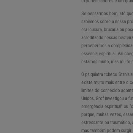
experienciadores é um grand
Se pensarmos bem, até que
sabíamos sobre a nossa pró
era loucura, bruxaria ou p
acreditando nessas besteir
percebermos a complexidade
essência espiritual. Vai ch
estamos muito, mas muito p
O psiquiatra tcheco Stanis
existe muito mais entre o 
limites do conhecido acont
Unidos, Grof investigou a f
emergência espiritual” ou “
porque, muitas vezes, essa
estressante ou traumático, 
mas também podem surgir d