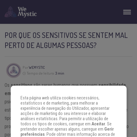
POR QUE OS SENSITIVOS SE SENTEM MAL
PERTO DE ALGUMAS PESSOAS?
Por
WEMYSTIC
Tempo de leitura:
3 min
Os
sensitivos
são seres humanos que possuem
sensibilidade
emocional aumentada
. Esse conceito foi apontado pela
Esta página web utiliza cookies necessários,
psicóloga Dra. Elaine Aron em 1991, que apontou através de
estatísticos e de marketing, para melhorar a
experiência de navegação do Utilizador, apresentar
estudos que entre 15% e 20% da população mundial possui esse
acções de marketing do seu interesse e elaborar
tipo de
sensibilidade
mais aflorada porque os seus cérebros
análises estatísticas. Para permitir a utilização de
todos os tipos de cookies, carregue em
Aceitar
. Se
processam informações sensoriais de forma diferente e por isso
pretender escolher apenas alguns, carregue em
Gerir
possuem habilidades e emoções expressas de maneira mais
preferências
. Pode obter mais informação acerca de