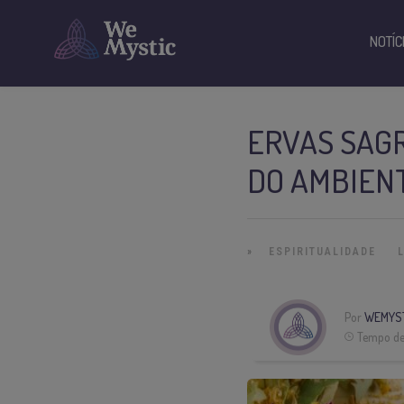
NOTÍC
ERVAS SAG
DO AMBIEN
»
ESPIRITUALIDADE
Por
WEMYS
Tempo de 