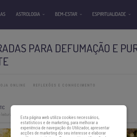
IAS
ASTROLOGIA
BEM-ESTAR
ESPIRITUALIDADE
RADAS PARA DEFUMAÇÃO E PUR
TE
LOJA ONLINE
REFLEXÕES E CONHECIMENTO
TIC
leitura:
3 min
Esta página web utiliza cookies necessários,
estatísticos e de marketing, para melhorar a
experiência de navegação do Utilizador, apresentar
acções de marketing do seu interesse e elaborar