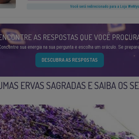
Você será redirecionado para a Loja WeMys
ENCONTRE AS RESPOSTAS QUE VOCÊ PROCUR
Concentre sua energia na sua pergunta e escolha um oráculo. Se prepare
DESCUBRA AS RESPOSTAS
MAS ERVAS SAGRADAS E SAIBA OS S