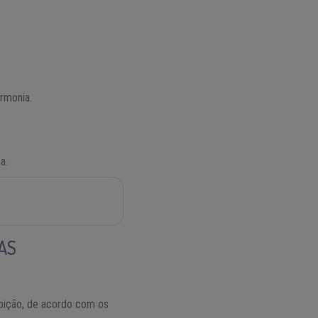
rmonia.
a.
AS
bição, de acordo com os