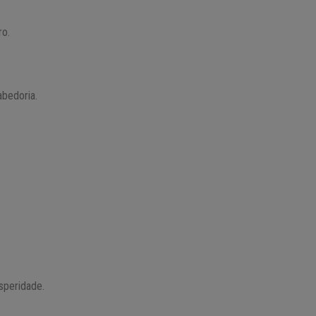
ro.
abedoria.
speridade.