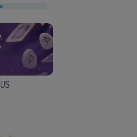
tic
A
.
EUS