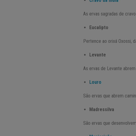
Cravo da Índia
As ervas sagradas de cravo 
Eucalipto
Pertence ao orixá Oxossi, d
Levante
As ervas de Levante abrem 
Louro
São ervas que abrem caminh
Madressilva
São ervas que desenvolvem a