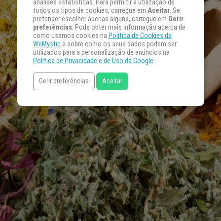
análises estatísticas. Para permitir a utilização de
todos os tipos de cookies, carregue em
Aceitar
. Se
pretender escolher apenas alguns, carregue em
Gerir
preferências
. Pode obter mais informação acerca de
como usamos cookies na
Política de Cookies da
WeMystic
e sobre como os seus dados podem ser
utilizados para a personalização de anúncios na
Política de Privacidade e de Uso da Google
.
Gerir preferências
Aceitar