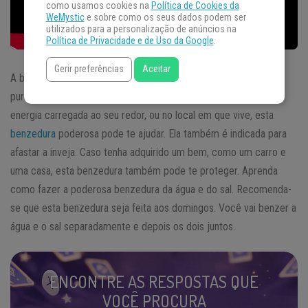
como usamos cookies na
Política de Cookies da
WeMystic
e sobre como os seus dados podem ser
utilizados para a personalização de anúncios na
Política de Privacidade e de Uso da Google
.
Gerir preferências
Aceitar
A benzedura da água e do sal pode ser utilizada para limpar e
purificar locais, pessoas e objetos. Se você está sentindo uma
energia carregada ao seu redor, ou no local em que vive, esta
benzedura
poderosa pode te ajudar. Ela também é indicada para
afastar a inveja. Caso tenha adquirido um bem, como um carro e
uma casa, esta benzedura também pode te proteger. Aprenda
como fazer a poderosa benzedura da água e do sal. Recomenda-
se que esta benzedura seja feita aos domingos. Você vai benzer a
água e o sal separadamente e depois os dois juntos.
ENCONTRE AS RESPOSTAS QUE
VOCÊ PROCURA