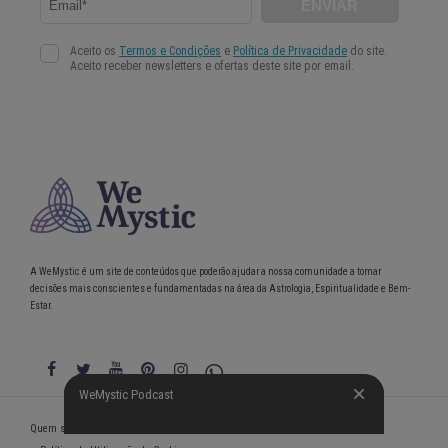
A WeMystic é um site de conteúdos que poderão ajudar a nossa comunidade a tomar
decisões mais conscientes e fundamentadas na área da Astrologia, Espiritualidade e Bem-
Estar.
WeMystic Podcast
WeMystic Podcast
Quem somos
Política de Privacidade
Condições gerais de utilização