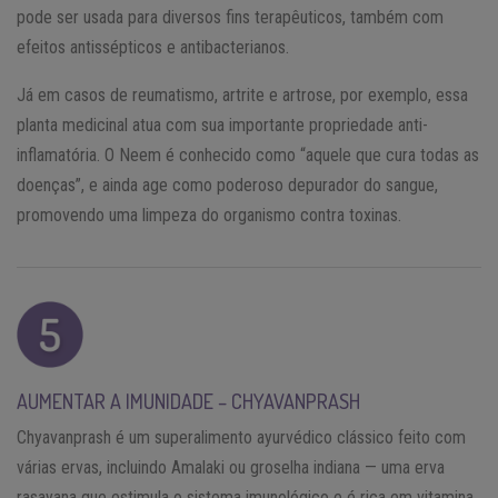
pode ser usada para diversos fins terapêuticos, também com
efeitos antissépticos e antibacterianos.
Já em casos de reumatismo, artrite e artrose, por exemplo, essa
planta medicinal atua com sua importante propriedade anti-
inflamatória. O Neem é conhecido como “aquele que cura todas as
doenças”, e ainda age como poderoso depurador do sangue,
promovendo uma limpeza do organismo contra toxinas.
AUMENTAR A IMUNIDADE – CHYAVANPRASH
Chyavanprash é um superalimento ayurvédico clássico feito com
várias ervas, incluindo Amalaki ou groselha indiana — uma erva
rasayana que estimula o sistema imunológico e é rica em vitamina