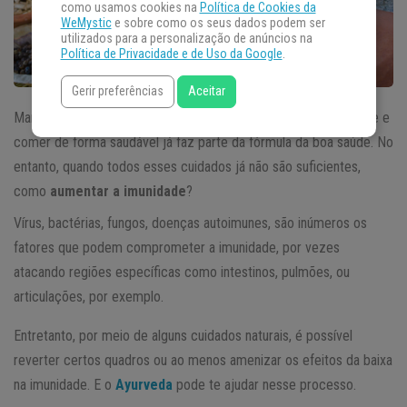
como usamos cookies na
Política de Cookies da
WeMystic
e sobre como os seus dados podem ser
utilizados para a personalização de anúncios na
Política de Privacidade e de Uso da Google
.
Gerir preferências
Aceitar
Manter boas práticas de higiene, dormir bem, reduzir o estresse e
comer de forma saudável já faz parte da fórmula da boa saúde. No
entanto, quando todos esses cuidados já não são suficientes,
como
aumentar a imunidade
?
Vírus, bactérias, fungos, doenças autoimunes, são inúmeros os
fatores que podem comprometer a imunidade, por vezes
atacando regiões específicas como intestinos, pulmões, ou
articulações, por exemplo.
Entretanto, por meio de alguns cuidados naturais, é possível
reverter certos quadros ou ao menos amenizar os efeitos da baixa
na imunidade. E o
Ayurveda
pode te ajudar nesse processo.