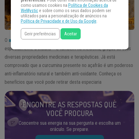
preferências
. Pode obter mais informação acerca de
como usamos cookies na
Política de Cookies da
WeMystic
e sobre como os seus dados podem ser
utilizados para a personalização de anúncios na
Política de Privacidade e de Uso da Google
.
Gerir preferências
Aceitar
O
açafrão
é uma especiaria muito utilizado na culinária –
especialmente a indiana – e também na medicina, graças às suas
diversas propriedades medicinais e terapêuticas. Já está
comprovado que a curcumina presente no açafrão é um poderoso
anti-inflamatório natural e também anti-oxidante. Conheça os
benefícios que você pode retirar desta especiaria
ENCONTRE AS RESPOSTAS QUE
VOCÊ PROCURA
Concentre sua energia na sua pergunta e escolha um
oráculo. Se prepare.