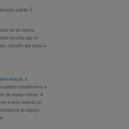
rdenadas padrão. É
zação de um objeto,
quando percebe que os
po, conceito que passa a
eencarnação
, a
gica quando consideramos a
eito de espaço-tempo. A
rme e estar inserido no
nscendência do espaço-
as.