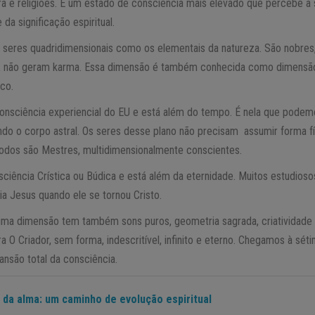
ra e religiões. É um estado de consciência mais elevado que percebe a
da significação espiritual.
or seres quadridimensionais como os elementais da natureza. São nobres
to, não geram karma. Essa dimensão é também conhecida como dimensão 
co.
 consciência experiencial do EU e está além do tempo. É nela que podem
ndo o corpo astral. Os seres desse plano não precisam assumir forma fí
odos são Mestres, multidimensionalmente conscientes.
sciência Crística ou Búdica e está além da eternidade. Muitos estudios
ia Jesus quando ele se tornou Cristo.
sétima dimensão tem também sons puros, geometria sagrada, criatividade
ra O Criador, sem forma, indescritível, infinito e eterno. Chegamos à sé
ansão total da consciência.
 da alma: um caminho de evolução espiritual