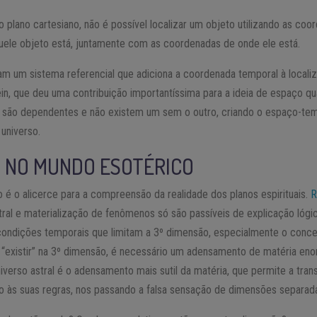
 plano cartesiano, não é possível localizar um objeto utilizando as coo
uele objeto está, juntamente com as coordenadas de onde ele está.
iam um sistema referencial que adiciona a coordenada temporal à locali
ein, que deu uma contribuição importantíssima para a ideia de espaço 
são dependentes e não existem um sem o outro, criando o espaço-tem
universo.
 NO MUNDO ESOTÉRICO
é o alicerce para a compreensão da realidade dos planos espirituais.
R
astral e materialização de fenômenos só são passíveis de explicação ló
condições temporais que limitam a 3º dimensão, especialmente o conc
 “existir” na 3º dimensão, é necessário um adensamento de matéria eno
verso astral é o adensamento mais sutil da matéria, que permite a tra
 às suas regras, nos passando a falsa sensação de dimensões separad