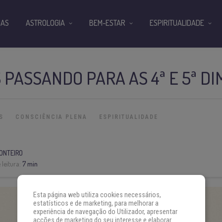
IAS
ASTROLOGIA
BEM-ESTAR
ESPIRITUALIDADE
PASSANDO PARA AS 4ª E 5ª D
S
CONSCIÊNCIA PLENA
ESPIRITUALIDADE
ONTEIRO
leitura:
7 min
Esta página web utiliza cookies necessários,
estatísticos e de marketing, para melhorar a
experiência de navegação do Utilizador, apresentar
acções de marketing do seu interesse e elaborar