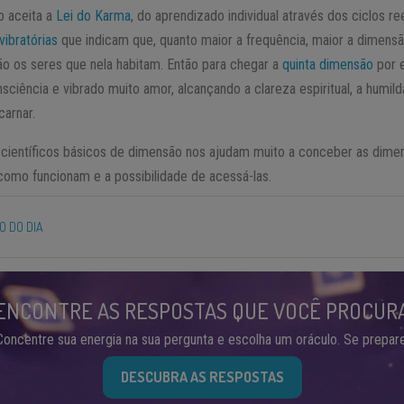
 aceita a
Lei do Karma
, do aprendizado individual através dos ciclos re
 vibratórias
que indicam que, quanto maior a frequência, maior a dimensã
ão os seres que nela habitam. Então para chegar a
quinta dimensão
por e
sciência e vibrado muito amor, alcançando a clareza espiritual, a humil
carnar.
ientíficos básicos de dimensão nos ajudam muito a conceber as dimen
como funcionam e a possibilidade de acessá-las.
 DO DIA
ENCONTRE AS RESPOSTAS QUE VOCÊ PROCUR
Concentre sua energia na sua pergunta e escolha um oráculo. Se prepare
DESCUBRA AS RESPOSTAS