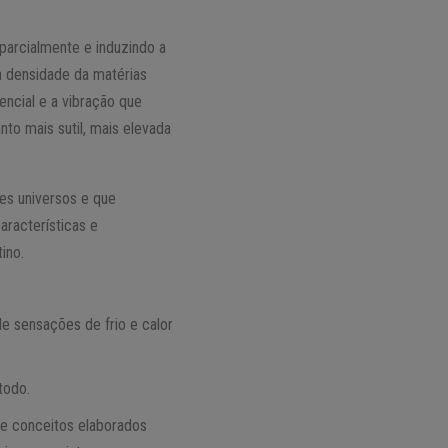
arcialmente e induzindo a
a densidade da matérias
encial e a vibração que
to mais sutil, mais elevada
ses universos e que
racterísticas e
ino.
de sensações de frio e calor
todo.
 e conceitos elaborados