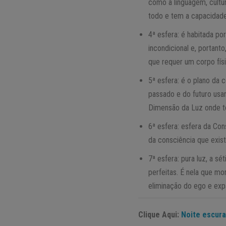
como a linguagem, cultu
todo e tem a capacidade 
4ª esfera: é habitada p
incondicional e, portan
que requer um corpo físi
5ª esfera: é o plano da
passado e do futuro usa
Dimensão da Luz onde t
6ª esfera: esfera da Con
da consciência que exist
7ª esfera: pura luz, a 
perfeitas. É nela que mo
eliminação do ego e exp
Clique Aqui:
Noite escura