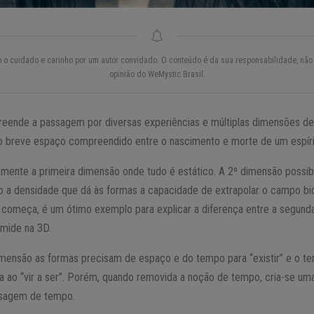
do o cuidado e carinho por um autor convidado. O conteúdo é da sua responsabilidade, não 
opinião do WeMystic Brasil.
ende a passagem por diversas experiências e múltiplas dimensões de 
 o breve espaço compreendido entre o nascimento e morte de um espíri
mente a primeira dimensão onde tudo é estático. A 2º dimensão possib
 a densidade que dá às formas a capacidade de extrapolar o campo bid
começa, é um ótimo exemplo para explicar a diferença entre a segunda
âmide na 3D.
imensão as formas precisam de espaço e do tempo para “existir” e o 
a ao “vir a ser”. Porém, quando removida a noção de tempo, cria-se uma
assagem de tempo.