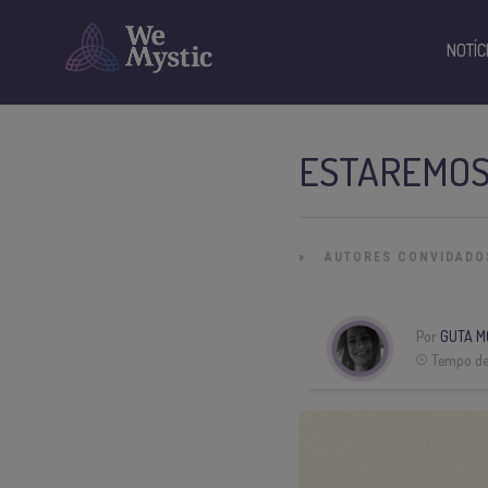
NOTÍC
ESTAREMOS 
»
AUTORES CONVIDADO
Por
GUTA M
Tempo de 