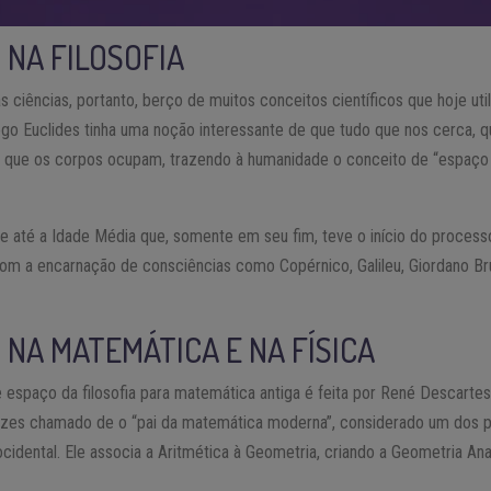
 NA FILOSOFIA
as ciências, portanto, berço de muitos conceitos científicos que hoje ut
ego Euclides tinha uma noção interessante de que tudo que nos cerca, q
r que os corpos ocupam, trazendo à humanidade o conceito de “espaço
e até a Idade Média que, somente em seu fim, teve o início do proces
m a encarnação de consciências como Copérnico, Galileu, Giordano Br
 NA MATEMÁTICA E NA FÍSICA
spaço da filosofia para matemática antiga é feita por René Descartes, 
zes chamado de o “pai da matemática moderna”, considerado um dos p
cidental. Ele associa a Aritmética à Geometria, criando a Geometria Anal