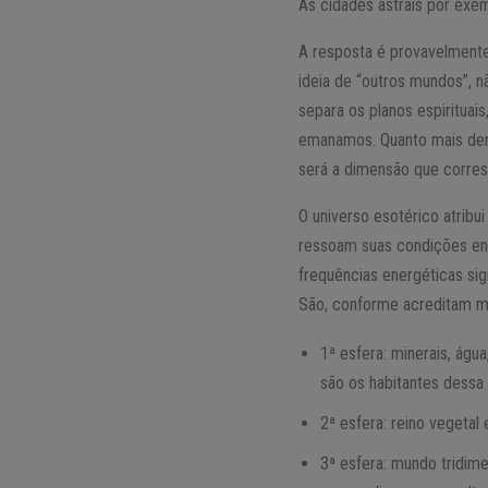
As cidades astrais por exe
A resposta é provavelment
ideia de “outros mundos”, 
separa os planos espirituai
emanamos. Quanto mais denso
será a dimensão que corres
O universo esotérico atribu
ressoam suas condições ene
frequências energéticas si
São, conforme acreditam mui
1ª esfera: minerais, águ
são os habitantes dessa
2ª esfera: reino vegetal
3ª esfera: mundo tridim