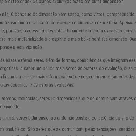
mplo estão onde? Os planos evolutivos estão em outra dimensão?
e não. O conceito de dimensão vem sendo, como vimos, compreendido p
não transmitindo o conceito de vibração e dimensão da matéria. Apenas 
s, e, por isso, o acesso à eles está intimamente ligado à expansão consci
, mais materializado é o espírito e mais baixa será sua dimensão. Quan
ponde a esta vibração.
i às essas esferas seres além de formas, consciências que integram es
rgéticas e saber um pouco mais sobre as esferas de evolução, suas ca
gnifica nos munir de mais informação sobre nossa origem e também dest
tas doutrinas, 7 as esferas evolutivas:
a, átomos, moléculas, seres unidimensionais que se comunicam através 
 densidade.
 e animal, seres bidimensionais onde não existe a consciência de si e do 
ensional, físico. São seres que se comunicam pelas sensações, sentidos