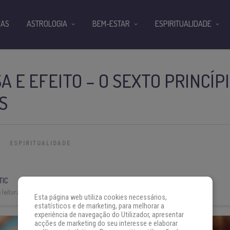
IAS
ASTROLOGIA
BEM-ESTAR
ESPIRITUALIDADE
A E EFEITO – O SEXTO PRINCÍP
S
ESPIRITUALIDADE
TIC
leitura:
4 min
Esta página web utiliza cookies necessários,
estatísticos e de marketing, para melhorar a
experiência de navegação do Utilizador, apresentar
acções de marketing do seu interesse e elaborar