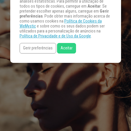
análises estatísticas. Para permitir a utilização de
todos os tipos de cookies, carregue em
Aceitar
. Se
pretender escolher apenas alguns, carregue em
Gerir
preferências
. Pode obter mais informação acerca de
como usamos cookies na
Política de Cookies da
WeMystic
e sobre como os seus dados podem ser
utilizados para a personalização de anúncios na
Política de Privacidade e de Uso da Google
.
Gerir preferências
Aceitar