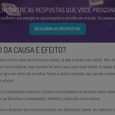
ENCONTRE AS RESPOSTAS QUE VOCÊ PROCUR
Concentre sua energia na sua pergunta e escolha um oráculo. Se prepare
DESCUBRA AS RESPOSTAS
EI DA CAUSA E EFEITO?
sa e efeito nada acontece por acaso, já que o acaso não existe. Nós
como explicar, mas sempre há uma causa para todo efeito. A causa é 
rso gira em torno de escolhas feitas e ações tomadas, que geram conse
 efeitos.
to é considerado polêmico, porque responsabiliza as pessoas pelos seus
as as filosofias e pensamento, também conhecido como karma.
plica a dinâmica dos acontecimentos em diferentes planos. Ao falarmos