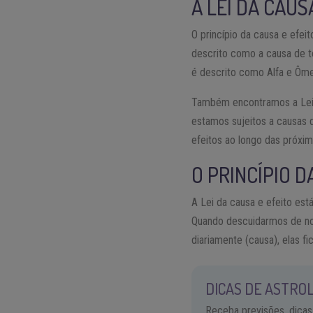
A LEI DA CAUS
O princípio da causa e efei
descrito como a causa de t
é descrito como Alfa e Ômeg
Também encontramos a Lei d
estamos sujeitos a causas d
efeitos ao longo das próxi
O PRINCÍPIO D
A Lei da causa e efeito est
Quando descuidarmos de nos
diariamente (causa), elas fi
DICAS DE ASTROL
Receba previsões, dicas