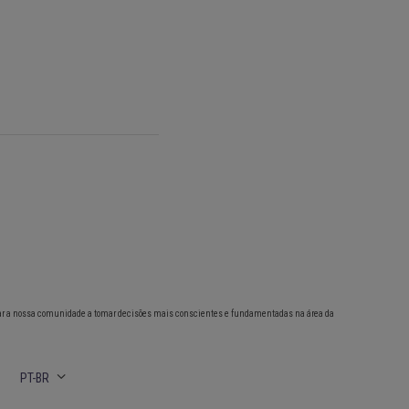
ar a nossa comunidade a tomar decisões mais conscientes e fundamentadas na área da
PT-BR