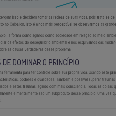
rgam isso e decidem tomar as rédeas de suas vidas, pois trata-se de 
to no Caibalion, isto é ainda mais perceptível se observarmos as grand
mplo, a forma como agimos como sociedade em relação ao meio ambie
ar os efeitos do desequilíbrio ambiental e nos esquivamos das mudanç
obre as causas verdadeiras desse problema.
 DE DOMINAR O PRINCÍPIO
ma ferramenta para ter controle sobre sua própria vida. Usando este pri
acterísticas, poderes e qualidades. Também é possível superar traumas
ados e estes traumas, agindo com mais consciência. Todas as coisas 
ualmente e mentalmente são um subproduto desse princípio. Uma vez q
.