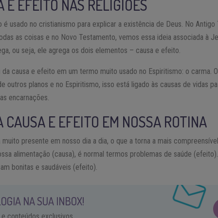
A E EFEITO NAS RELIGIÕES
to é usado no cristianismo para explicar a existência de Deus. No Antig
odas as coisas e no Novo Testamento, vemos essa ideia associada à Jesu
a, ou seja, ele agrega os dois elementos – causa e efeito.
a causa e efeito em um termo muito usado no Espiritismo: o carma. O t
e outros planos e no Espiritismo, isso está ligado às causas de vidas 
mas encarnações.
A CAUSA E EFEITO EM NOSSA ROTINA
á muito presente em nosso dia a dia, o que a torna a mais compreensível
sa alimentação (causa), é normal termos problemas de saúde (efeito).
cam bonitas e saudáveis (efeito).
OGIA NA SUA INBOX!
 e conteúdos exclusivos.