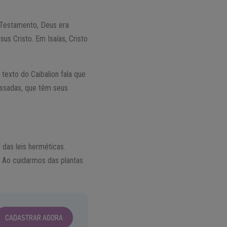
o Testamento, Deus era
s Cristo. Em Isaías, Cristo
exto do Caibalion fala que
passadas, que têm seus
 das leis herméticas.
 Ao cuidarmos das plantas
CADASTRAR AGORA