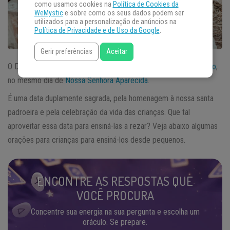
como usamos cookies na
Política de Cookies da
WeMystic
e sobre como os seus dados podem ser
utilizados para a personalização de anúncios na
Política de Privacidade e de Uso da Google
.
Gerir preferências
Aceitar
O Dia das Crianças no Brasil é comemorado no dia
12 de outubro
,
no mesmo dia de
Nossa Senhora Aparecida
.
É uma data duplamente sagrada, pela homenagem à nossa santa
padroeira e pela celebração da vida das crianças. Que tal
aproveitar essa data para ensiná-las a rezar? Veja abaixo algumas
orações para crianças para ensiná-los desde pequenos.
ENCONTRE AS RESPOSTAS QUE
VOCÊ PROCURA
Concentre sua energia na sua pergunta e escolha um
oráculo. Se prepare.