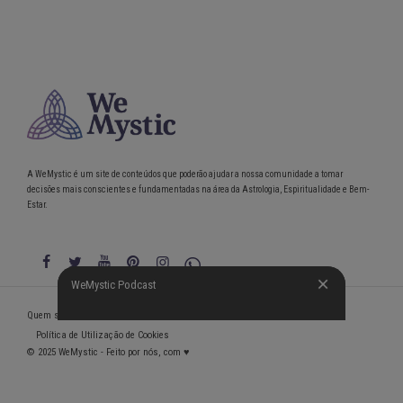
A WeMystic é um site de conteúdos que poderão ajudar a nossa comunidade a tomar
decisões mais conscientes e fundamentadas na área da Astrologia, Espiritualidade e Bem-
Estar.
WeMystic Podcast
WeMystic Podcast
Quem somos
Política de Privacidade
Condições gerais de utilização
Política de Utilização de Cookies
© 2025 WeMystic - Feito por nós, com ♥