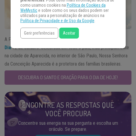
preferências
. Pode obter mais informação acerca de
como usamos cookies na
Política de Cookies da
WeMystic
e sobre como os seus dados podem ser
utilizados para a personalização de anúncios na
Política de Privacidade e de Uso da Google
.
Gerir preferências
Aceitar
A Padroeira do Brasil é lembrada hoje ao falarmos do
Santo do
Dia
12 de outubro. Celebrada em todo o país, mas principalmente
na cidade de Aparecida, no interior de São Paulo, Nossa Senhora
da Conceição Aparecida é a protetora das famílias brasileiras.
DESCUBRA O SANTO E ORAÇÃO PARA O DIA DE HOJE!
ENCONTRE AS RESPOSTAS QUE
VOCÊ PROCURA
Concentre sua energia na sua pergunta e escolha um
oráculo. Se prepare.