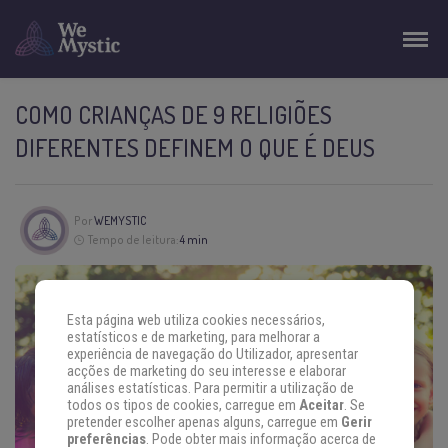
COMO CRIANÇAS DE 9 RELIGIÕES
DIFERENTES DEFINEM O QUE É DEUS
Por
WEMYSTIC
Tempo de leitura:
4 min
Esta página web utiliza cookies necessários,
estatísticos e de marketing, para melhorar a
experiência de navegação do Utilizador, apresentar
acções de marketing do seu interesse e elaborar
análises estatísticas. Para permitir a utilização de
todos os tipos de cookies, carregue em
Aceitar
. Se
pretender escolher apenas alguns, carregue em
Gerir
preferências
. Pode obter mais informação acerca de