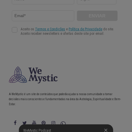
A WeMystic é um site de conteúdos que poderão ajudar a nossa comunidade a tomar
decisões mais conscientes e fundamentadas na área da Astrologia, Espiritualidade e Bem-
Estar.
WeMystic Podcast
WeMystic Podcast