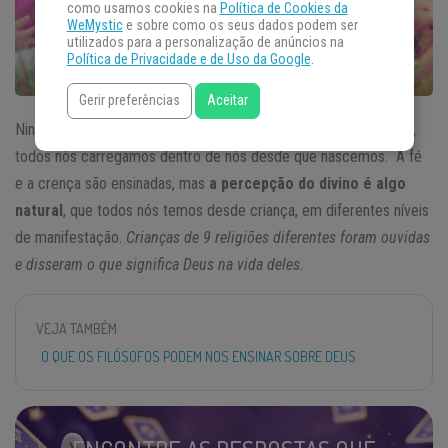
como usamos cookies na
Política de Cookies da
WeMystic
e sobre como os seus dados podem ser
utilizados para a personalização de anúncios na
Política de Privacidade e de Uso da Google
.
Gerir preferências
Aceitar
Ninguém nasce com uma religião definida, mas a
espiritualidade
,
todos nós carregamos dentro de nós desde que nascemos. A fé
e a crença são ensinadas, mas
a percepção do divino é algo
natural
, que todos nós temos desde criança, em diferentes níveis
de manifestação.
Crianças de 9 religiões diferentes foram ouvidas
e disseram o que significa Deus na vida deles.
VEJA TAMBÉM
O QUE OS FILÓSOFOS PODEM NOS ENSINAR SOBRE DEUS