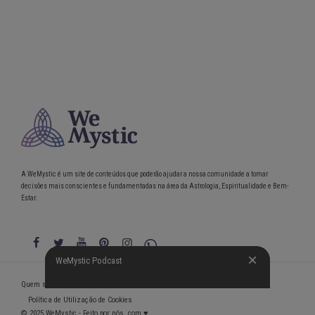
A WeMystic é um site de conteúdos que poderão ajudar a nossa comunidade a tomar
decisões mais conscientes e fundamentadas na área da Astrologia, Espiritualidade e Bem-
Estar.
WeMystic Podcast
WeMystic Podcast
Quem somos
Política de Privacidade
Condições gerais de utilização
Política de Utilização de Cookies
© 2025 WeMystic - Feito por nós, com ♥