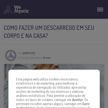
COMO FAZER UM DESCARREGO EM SEU
CORPO E NA CASA?
Por
WEMYSTIC
Tempo de leitura:
6 min
Esta página web utiliza cookies necessários,
estatísticos e de marketing, para melhorar a
experiência de navegação do Utilizador, apresentar
acções de marketing do seu interesse e elaborar
análises estatísticas. Para permitir a utilização de
todos os tipos de cookies, carregue em
Aceitar
. Se
pretender escolher apenas alguns, carregue em
Gerir