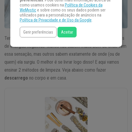
preferências
. Pode obter mais informação acerca de
como usamos cookies na
Política de Cookies da
WeMystic
e sobre como os seus dados podem ser
utilizados para a personalização de anúncios na
Política de Privacidade e de Uso da Google
.
Gerir preferências
Aceitar
Tem dias que chegamos em casa nos sentindo muito carregados
de energias negativas. Muitos não sabem muito bem de onde vem
essa sensação, mas outros sabem exatamente de onde (ou de
quem) ela surgiu. O melhor é se livrar logo disso! E aqui vamos
ensinar 2 métodos de limpeza. Veja abaixo como fazer
descarrego
no corpo e em casa.