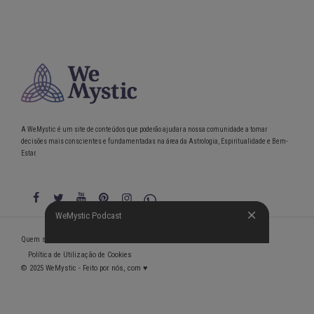
A WeMystic é um site de conteúdos que poderão ajudar a nossa comunidade a tomar
decisões mais conscientes e fundamentadas na área da Astrologia, Espiritualidade e Bem-
Estar.
WeMystic Podcast
WeMystic Podcast
Quem somos
Política de Privacidade
Condições gerais de utilização
Política de Utilização de Cookies
© 2025 WeMystic - Feito por nós, com ♥