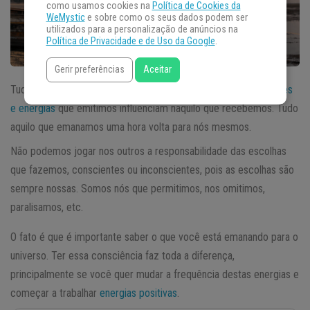
como usamos cookies na
Política de Cookies da
WeMystic
e sobre como os seus dados podem ser
utilizados para a personalização de anúncios na
Política de Privacidade e de Uso da Google
.
Gerir preferências
Aceitar
Tudo no Universo é
energia
, inclusive nós. Por isso, as
vibrações
e energias
que emitimos influenciam naquilo que recebemos. Tudo
aquilo que emanamos uma hora volta para nós mesmos.
Não podemos jogar nos outros a responsabilidade das escolhas
que fazemos, conscientes ou inconscientes, pois as escolhas são
sempre nossas. Somos nós que permitimos, nos omitimos,
paralisamos, etc.
O fato é que é importante saber o que você está emanando para o
universo. Ter essa consciência faz toda a diferença,
principalmente se você quer mudar a frequência destas energias e
começar a trabalhar
energias positivas
.