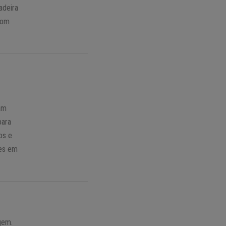
adeira
com
ram
para
os e
zes em
gem.