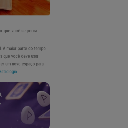
tar que você se perca
al. A maior parte do tempo
ais que você deve usar
iver um novo espaço para
astrologia
.
A
.