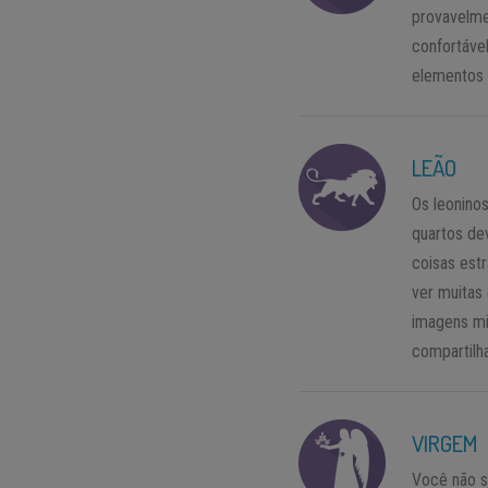
provavelme
confortáve
elementos d
LEÃO
Os leonino
quartos de
coisas est
ver muitas
imagens mi
compartilh
VIRGEM
Você não s