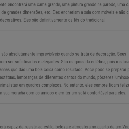
nte encontrará uma cama grande, uma pintura grande na parede, uma c
l de grandes dimensões, etc. Eles encheriam a sala com móveis e não 
ecorativos. Eles são definitivamente os fãs do tradicional.
s são absolutamente imprevisíveis quando se trata de decoração. Seus
vem ser sofisticados e elegantes. São os gurus da eclética, pois mistu
ranhas que dão uma bela coisa como resultado. Você pode se preparar 
 estátuas, lembranças de diferentes cantos do mundo, pôsteres luminos
nimalistas em quadros complexos. No entanto, eles sempre ficam feli
ar sua moradia com os amigos e em ter um sofá confortável para eles.
erá capaz de resistir ao estilo, beleza e atmosfera no quarto de um Vir