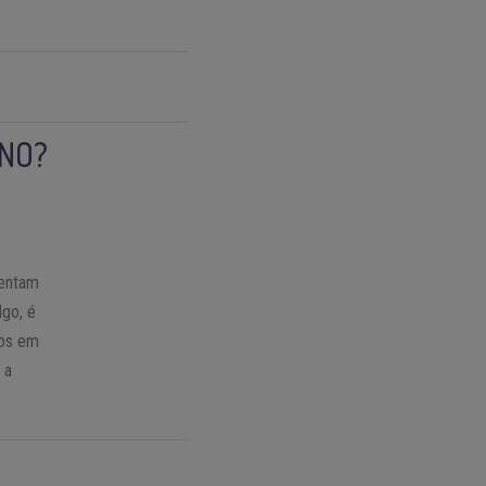
GNO?
tentam
lgo, é
dos em
 a