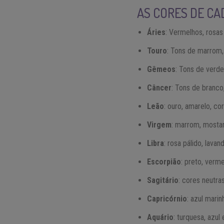
AS CORES DE CA
Áries
: Vermelhos, rosas
Touro
: Tons de marrom, 
Gêmeos
: Tons de verde
Câncer
: Tons de branco,
Leão
: ouro, amarelo, co
Virgem
: marrom, mostar
Libra
: rosa pálido, lavan
Escorpião
: preto, verm
Sagitário
: cores neutra
Capricórnio
: azul mari
Aquário
: turquesa, azul 