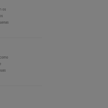
m os
os
quenas
 como
e
suas