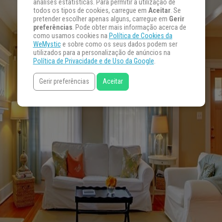
análises estatísticas. Para permitir a utilização de
todos os tipos de cookies, carregue em
Aceitar
. Se
pretender escolher apenas alguns, carregue em
Gerir
preferências
. Pode obter mais informação acerca de
como usamos cookies na
Política de Cookies da
WeMystic
e sobre como os seus dados podem ser
utilizados para a personalização de anúncios na
Política de Privacidade e de Uso da Google
.
Gerir preferências
Aceitar