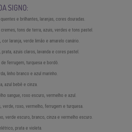
DA SIGNO:
 quentes e brilhantes, laranjas, cores douradas.
cremes, tons de terra, azuis, verdes e tons pastel.
, cor laranja, verde limão e amarelo canário.
 prata, azuis claros, lavanda e cores pastel.
r de ferrugem, turquesa e bordô.
da, linho branco e azul marinho.
da, azul bebê e cinza.
elho sangue, roxo escuro, vermelho e azul.
s, verde, roxo, vermelho, ferrugem e turquesa.
nho, verde escuro, branco, cinza e vermelho escuro.
elétrico, prata e violeta.