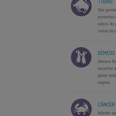
TOURO
Eles gosta
presentes 
outros. As
coisas da c
GÊMEOS
Gêmeos fic
encontrar a
gastar tem
viagens.
CÂNCER
Adoram que