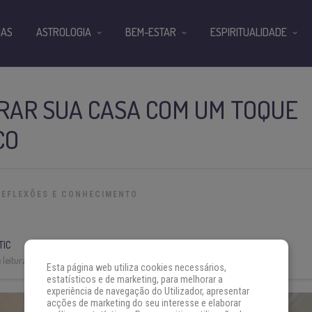
IAS
ASTROLOGIA
BEM-ESTAR
ESPIRITUALIDADE
RAR SUA CASA COM UM TOQUE
CO
REFLEXÕES E CONHECIMENTO
TIC
leitura:
6 min
Esta página web utiliza cookies necessários,
estatísticos e de marketing, para melhorar a
experiência de navegação do Utilizador, apresentar
acções de marketing do seu interesse e elaborar