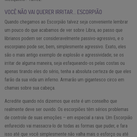
VOCÊ NÃO VAI QUERER IRRITAR… ESCORPIÃO
Quando chegamos ao Escorpião talvez seja conveniente lembrar
um pouco do que acabamos de ver sobre Libra, ao passo que
librianos podem ser consideravelmente passivo-agressivo, e o
escorpiano pode ser, bem, simplesmente agressivo. Exato, eles
são o mais antigo exemplo de explosão e agressividade; se os
irritar de alguma maneira, seja esfaqueando-os pelas costas ou
apenas tirando eles do sério, tenha a absoluta certeza de que eles
farão da sua vida um inferno. Armarão um gigantesco circo em
chamas sobre sua cabeça.
Acredite quando nós dizemos que este é um conselho que
realmente deve ser ouvido. Os escorpiões têm sérios problemas
de controle de suas emoções – em especial a raiva. Um Escorpião
enfurecido vai massacra-lo de todas as formas que puder, e fara
isso até que você simplesmente não valha mais o esforço ou até