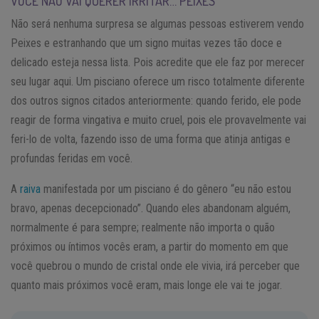
VOCÊ NÃO VAI QUERER IRRITAR… PEIXES
Não será nenhuma surpresa se algumas pessoas estiverem vendo
Peixes e estranhando que um signo muitas vezes tão doce e
delicado esteja nessa lista. Pois acredite que ele faz por merecer
seu lugar aqui. Um pisciano oferece um risco totalmente diferente
dos outros signos citados anteriormente: quando ferido, ele pode
reagir de forma vingativa e muito cruel, pois ele provavelmente vai
feri-lo de volta, fazendo isso de uma forma que atinja antigas e
profundas feridas em você.
A
raiva
manifestada por um pisciano é do gênero “eu não estou
bravo, apenas decepcionado”. Quando eles abandonam alguém,
normalmente é para sempre; realmente não importa o quão
próximos ou íntimos vocês eram, a partir do momento em que
você quebrou o mundo de cristal onde ele vivia, irá perceber que
quanto mais próximos você eram, mais longe ele vai te jogar.