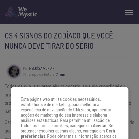
OS 4 SIGNOS DO ZODÍACO QUE VOCÊ
NUNCA DEVE TIRAR DO SÉRIO
Por
HELOÍSA VON AH
Tempo de leitura:
7 min
Todos os que já tiveram algum contato, seja ele superficial ou
profundo, com os
signos
do zodíaco e suas características,
Esta página web utiliza cookies necessários,
provavelmente já devem ter notado que é preciso tomar cuidado
estatísticos e de marketing, para melhorar a
experiência de navegação do Utilizador, apresentar
para não irritar alguns deles.
acções de marketing do seu interesse e elaborar
análises estatísticas. Para permitir a utilização de
Cada um dos signos do zodíaco possui uma enorme abundância de
todos os tipos de cookies, carregue em
Aceitar
. Se
qualidades e defeitos individuais, mas alguns deles em especial
pretender escolher apenas alguns, carregue em
Gerir
preferências
. Pode obter mais informação acerca de