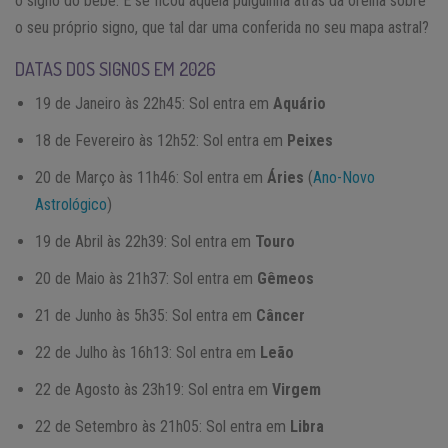
o signo do bebê. E se ficou aquela pulguinha atrás da orelha sobre
o seu próprio signo, que tal dar uma conferida no seu mapa astral?
DATAS DOS SIGNOS EM 2026
19 de Janeiro às 22h45: Sol entra em
Aquário
18 de Fevereiro às 12h52: Sol entra em
Peixes
20 de Março às 11h46: Sol entra em
Áries
(
Ano-Novo
Astrológico
)
19 de Abril às 22h39: Sol entra em
Touro
20 de Maio às 21h37: Sol entra em
Gêmeos
21 de Junho às 5h35: Sol entra em
Câncer
22 de Julho às 16h13: Sol entra em
Leão
22 de Agosto às 23h19: Sol entra em
Virgem
22 de Setembro às 21h05: Sol entra em
Libra