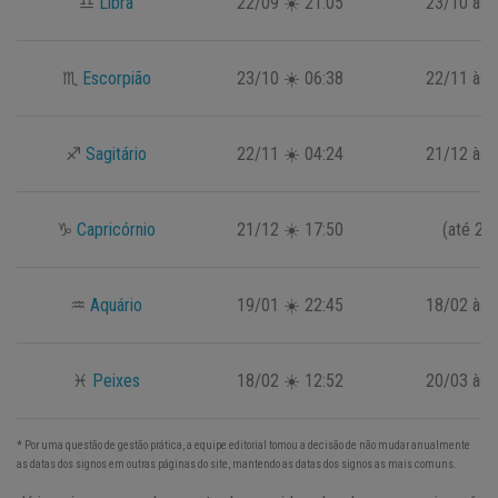
♎
Libra
22/09 ☀️ 21:05
23/10 às 
♏
Escorpião
23/10 ☀️ 06:38
22/11 às 
♐
Sagitário
22/11 ☀️ 04:24
21/12 às 
♑
Capricórnio
21/12 ☀️ 17:50
(até 20
♒
Aquário
19/01 ☀️ 22:45
18/02 às 
♓
Peixes
18/02 ☀️ 12:52
20/03 às 
* Por uma questão de gestão prática, a equipe editorial tomou a decisão de não mudar anualmente
as datas dos signos em outras páginas do site, mantendo as datas dos signos as mais comuns.