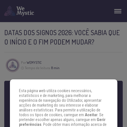
DATAS DOS SIGNOS 2026: VOCÊ SABIA QUE
O INÍCIO E O FIM PODEM MUDAR?
Por
WEMYSTIC
Tempo de leitura:
8 min
Esta página web utiliza cookies necessários,
estatísticos e de marketing, para melhorar a
Sabia que as datas dos signos não são fixas
experiência de navegação do Utilizador, apresentar
todos os anos? É por isso que você pode
acções de marketing do seu interesse e elaborar
análises estatísticas. Para permitir a utilização de
encontrar datas diferentes do início de cada
todos os tipos de cookies, carregue em
Aceitar
. Se
pretender escolher apenas alguns, carregue em
Gerir
signo. Isso é particularmente importante para as
preferências
. Pode obter mais informação acerca de