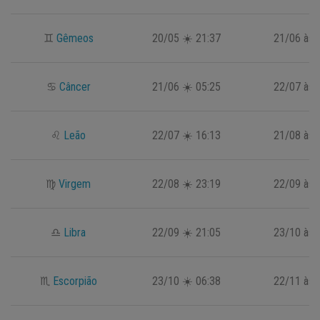
♊
Gêmeos
20/05 ☀️ 21:37
21/06 às 
♋
Câncer
21/06 ☀️ 05:25
22/07 às 
♌
Leão
22/07 ☀️ 16:13
21/08 às 
♍
Virgem
22/08 ☀️ 23:19
22/09 às 
♎
Libra
22/09 ☀️ 21:05
23/10 às 
♏
Escorpião
23/10 ☀️ 06:38
22/11 às 