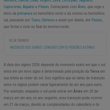
Gêmeos
,
Câncer
,
Leão
,
Virgem
,
Libra
,
Escorpião
,
Sagitário
,
Capricórnio
,
Aquário
e
Peixes
. Começando com
Áries
, que rege o
início da
primavera
no hemisfério norte e do outono no hemisfério
sul, passando por
Touro
,
Gêmeos
e assim por diante, até
Peixes
,
que fecha o ciclo no final do inverno/verão.
VEJA TAMBÉM
INCENSOS DOS SIGNOS: CONEXÃO COM OS PODERES ASTRAIS
A data dos signos 2026 depende do momento exato em que o sol
entra em um novo signo é determinado pela posição da
Terra
em
sua órbita ao redor do sol. Isso significa que as datas de transição
entre os signos podem variar ligeiramente de um ano para outro.
Por exemplo, enquanto o sol pode entrar em
Áries
em 20 de
março em um ano, no ano seguinte, essa transição pode ocorrer
em 21 de março, devido às complexidades do calendário e do