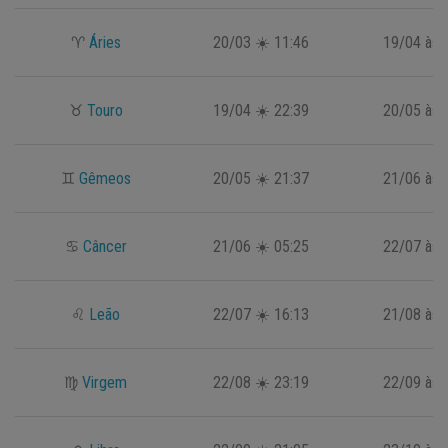
♈
Áries
20/03 ☀️ 11:46
19/04 às 
♉
Touro
19/04 ☀️ 22:39
20/05 às 
♊
Gêmeos
20/05 ☀️ 21:37
21/06 às 
♋
Câncer
21/06 ☀️ 05:25
22/07 às 
♌
Leão
22/07 ☀️ 16:13
21/08 às 
♍
Virgem
22/08 ☀️ 23:19
22/09 às 