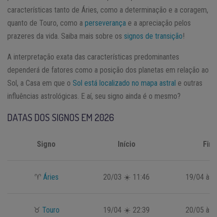
características tanto de Áries, como a determinação e a coragem,
quanto de Touro, como a
perseverança
e a apreciação pelos
prazeres da vida. Saiba mais sobre os
signos de transição
!
A interpretação exata das características predominantes
dependerá de fatores como a posição dos planetas em relação ao
Sol, a Casa em que o
Sol está localizado no mapa astral
e outras
influências astrológicas. E aí, seu signo ainda é o mesmo?
DATAS DOS SIGNOS EM 2026
Signo
Início
Fim
♈
Áries
20/03 ☀️ 11:46
19/04 às 
♉
Touro
19/04 ☀️ 22:39
20/05 às 