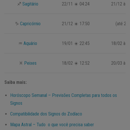
♐
Sagitário
22/11 ☀️ 04:24
21/12 às 
♑
Capricórnio
21/12 ☀️ 17:50
(até 20
♒
Aquário
19/01 ☀️ 22:45
18/02 às 
♓
Peixes
18/02 ☀️ 12:52
20/03 às 
Saiba mais:
Horóscopo Semanal – Previsões Completas para todos os
Signos
Compatibilidade dos Signos do Zodíaco
Mapa Astral – Tudo o que você precisa saber