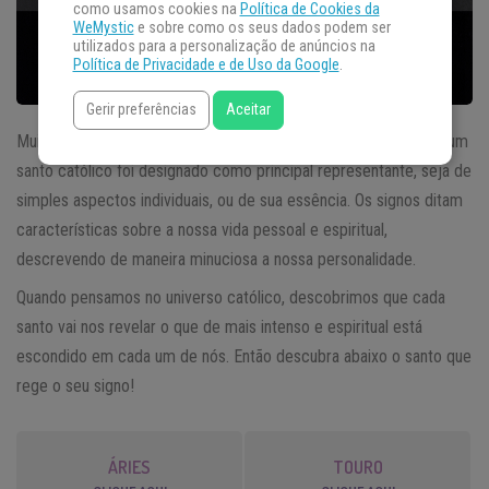
como usamos cookies na
Política de Cookies da
WeMystic
e sobre como os seus dados podem ser
utilizados para a personalização de anúncios na
Política de Privacidade e de Uso da Google
.
Gerir preferências
Aceitar
Muitas pessoas não sabem, mas para cada
signo do zodíaco
, um
santo católico foi designado como principal representante, seja de
simples aspectos individuais, ou de sua essência. Os signos ditam
características sobre a nossa vida pessoal e espiritual,
descrevendo de maneira minuciosa a nossa personalidade.
Quando pensamos no universo católico, descobrimos que cada
santo vai nos revelar o que de mais intenso e espiritual está
escondido em cada um de nós. Então descubra abaixo o santo que
rege o seu signo!
ÁRIES
TOURO