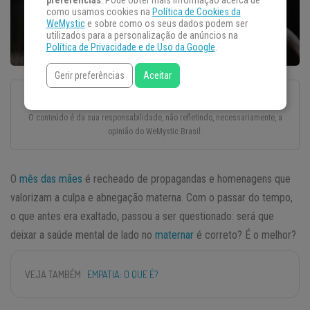
preferências
. Pode obter mais informação acerca de
como usamos cookies na
Política de Cookies da
WeMystic
e sobre como os seus dados podem ser
utilizados para a personalização de anúncios na
Política de Privacidade e de Uso da Google
.
Gerir preferências
Aceitar
Esse texto foi escrito com todo o cuidado e carinho por um autor convidado.
O conteúdo é da sua responsabilidade, não refletindo, necessariamente, a
opinião do WeMystic Brasil.
O
mês das mães
é recheado de propagandas e homenagens que
valorizam a culpa e abnegação materna. Com o passar do tempo,
o que antes era exaltado, passou a ser questionado: será que
deixar a saúde mental de lado no
maternar
é correto? É o melhor?
VEJA TAMBÉM
EMPATIA: O QUE É?