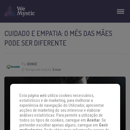
CUIDADO E EMPATIA: O MÊS DAS MÃES
PODE SER DIFERENTE
Por
BONDE
Tempo de leitura:
3 min
Esta página web utiliza cookies necessários,
estatísticos e de marketing, para melhorar a
experiência de navegação do Utilizador, apresentar
acções de marketing do seu interesse e elaborar
análises estatísticas. Para permitir a utilização de
todos os tipos de cookies, carregue em
Aceitar
. Se
pretender escolher apenas alguns, carregue em
Gerir