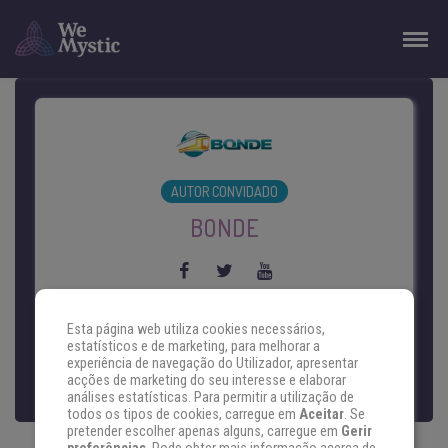
AUTOR CONVIDADO
BONDE
Oferecendo conteúdo regionalizado, o
Esta página web utiliza cookies necessários,
Bonde está há 20 anos no mercado
estatísticos e de marketing, para melhorar a
experiência de navegação do Utilizador, apresentar
figurando como um dos maiores portais do
acções de marketing do seu interesse e elaborar
Paraná. Com o objetivo de atender os
análises estatísticas. Para permitir a utilização de
todos os tipos de cookies, carregue em
Aceitar
. Se
mais diversos públicos oferece canais
pretender escolher apenas alguns, carregue em
Gerir
diferenciados como Educação,