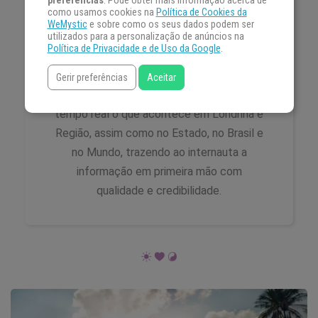
preferências
. Pode obter mais informação acerca de
como usamos cookies na
Política de Cookies da
Gastronomia, Comportamento, Casa e
WeMystic
e sobre como os seus dados podem ser
utilizados para a personalização de anúncios na
Decoração, além dos tradicionais editorias
Política de Privacidade e de Uso da Google
.
de Economia e Esportes, entre outros. No
segmento de notícias, o portal conta com
Gerir preferências
Aceitar
uma equipe de redação que cobre em
tempo real o que acontece em Londrina e
Região, assim como no Estado, no Brasil e
no Mundo, trazendo ao internauta a
informação em primeira mão com
qualidade e credibilidade.