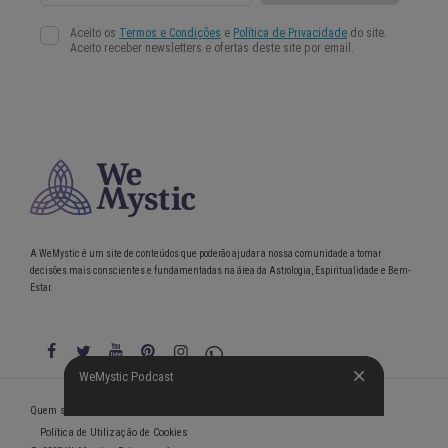
A WeMystic é um site de conteúdos que poderão ajudar a nossa comunidade a tomar
decisões mais conscientes e fundamentadas na área da Astrologia, Espiritualidade e Bem-
Estar.
WeMystic Podcast
WeMystic Podcast
Quem somos
Política de Privacidade
Condições gerais de utilização
Política de Utilização de Cookies