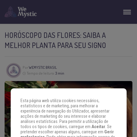
HORÓSCOPO DAS FLORES: SAIBA A
MELHOR PLANTA PARA SEU SIGNO
Por
WEMYSTIC BRASIL
Tempo de leitura:
3 min
Esta página web utiliza cookies necessários,
estatísticos e de marketing, para melhorar a
experiência de navegação do Utilizador, apresentar
acções de marketing do seu interesse e elaborar
análises estatísticas. Para permitir a utilização de
todos os tipos de cookies, carregue em
Aceitar
. Se
pretender escolher apenas alguns, carregue em
Gerir