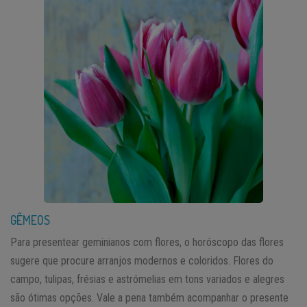
GÊMEOS
Para presentear geminianos com flores, o horóscopo das flores
sugere que procure arranjos modernos e coloridos. Flores do
campo, tulipas, frésias e astrómelias em tons variados e alegres
são ótimas opções. Vale a pena também acompanhar o presente