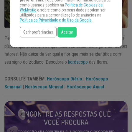
preferências
. Pode obter mais informação acerca de
como usamos cookies na
Política de Cookies da
WeMystic
e sobre como os seus dados podem ser
utilizados para a personalização de anúncios na
Política de Privacidade e de Uso da Google
.
Gerir preferências
Aceitar
Pessoas de um mesmo signo têm muitas coisas em comum e as
plantas que preferem ou que mais combinam consigo é um destes
fatores. Não deixe de ver qual a flor que mais se identifica com
seu signo do zodíaco. Descubra o
horóscopo
das flores.
CONSULTE TAMBÉM:
Horóscopo Diário
|
Horóscopo
Semanal
|
Horóscopo Mensal
|
Horósocopo Anual
ENCONTRE AS RESPOSTAS QUE
VOCÊ PROCURA
Concentre sua energia na sua pergunta e escolha um