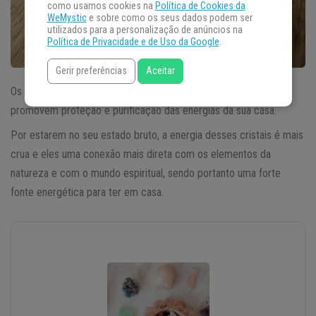
como usamos cookies na
Política de Cookies da
WeMystic
e sobre como os seus dados podem ser
utilizados para a personalização de anúncios na
Política de Privacidade e de Uso da Google
.
Gerir preferências
Aceitar
Os
Cristais Brutos
ao serem usados na decoração do seu lar,
promovem proteção e purificação das energias da sua casa.
Por estarem no seu estado bruto, a energia desses cristais é mais
crua e eles uma conexão mais direta com os elementos da
natureza e com o mundo espiritual, sendo portanto uma forte
fonte energética para ter em casa.