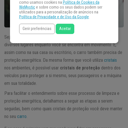
como usamos cookies na
Política de Cookies da
WeMystic
e sobre como os seus dados podem ser
utilizados para a personalização de anúncios na
Política de Privacidade e de Uso da Google
.
Gerir preferências
Aceitar
Seja na cidade ou na estrada,
energias negativas
podem vir de
diversos lugares enquanto você se encontra em movimento. E,
assim como na sua casa ou escritório, o carro também precisa de
proteção energética. Da mesma forma que você utiliza
cristais
nos ambientes, é possível usar
cristais de proteção
dentro dos
veículos para proteger a si mesmo, seus passageiros e a máquina
em sua totalidade.
Para facilitar o entendimento sobre esse processo de limpeza e
proteção energética, detalhamos a seguir as etapas a serem
seguidas, bem como quais cristais de proteção você deve manter
no seu
carro
.