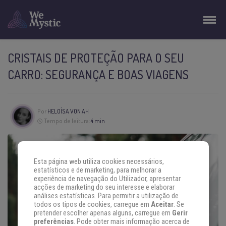
CRISTAIS DE PROTEÇÃO PARA O SEU
CARRO: SEGURANÇA E BOAS VIAGENS
Por
HELOÍSA VON AH
Tempo de leitura:
4 min
Esta página web utiliza cookies necessários,
estatísticos e de marketing, para melhorar a
experiência de navegação do Utilizador, apresentar
acções de marketing do seu interesse e elaborar
análises estatísticas. Para permitir a utilização de
todos os tipos de cookies, carregue em
Aceitar
. Se
pretender escolher apenas alguns, carregue em
Gerir
preferências
. Pode obter mais informação acerca de