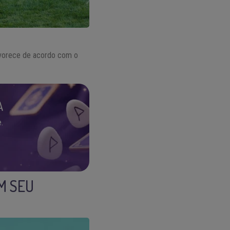
favorece de acordo com o
A
.
M SEU