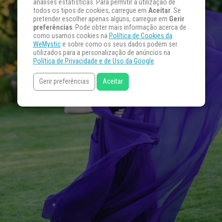
análises estatísticas. Para permitir a utilização de
todos os tipos de cookies, carregue em
Aceitar
. Se
pretender escolher apenas alguns, carregue em
Gerir
preferências
. Pode obter mais informação acerca de
como usamos cookies na
Política de Cookies da
WeMystic
e sobre como os seus dados podem ser
utilizados para a personalização de anúncios na
Política de Privacidade e de Uso da Google
.
Gerir preferências
Aceitar