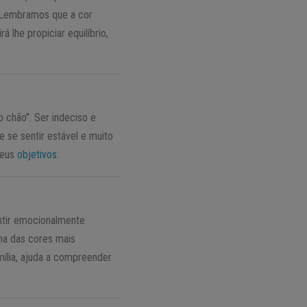
a. Lembramos que a cor
 lhe propiciar equilíbrio,
o chão”. Ser indeciso e
 se sentir estável e muito
seus
objetivos
.
sentir emocionalmente
uma das cores mais
mília, ajuda a compreender