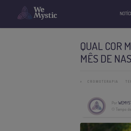
NOTÍC
QUAL COR M
MÊS DE NA
»
CROMOTERAPIA
TE
Por
WEMYS
Tempo de 