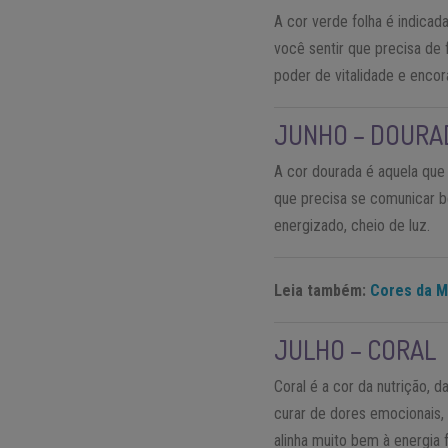
A cor verde folha é indicad
você sentir que precisa de 
poder de vitalidade e enco
JUNHO – DOURA
A cor dourada é aquela que 
que precisa se comunicar be
energizado, cheio de luz.
Leia também:
Cores da M
JULHO – CORAL
Coral é a cor da nutrição, 
curar de dores emocionais,
alinha muito bem à energia 