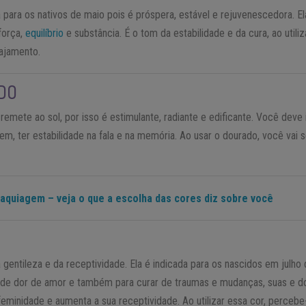
a para os nativos de maio pois é próspera, estável e rejuvenescedora. El
força,
equilíbrio
e substância. É o tom da estabilidade e da cura, ao utiliz
rajamento.
DO
remete ao sol, por isso é estimulante, radiante e edificante. Você deve 
m, ter estabilidade na fala e na memória. Ao usar o dourado, você vai se
aquiagem – veja o que a escolha das cores diz sobre você
da gentileza e da receptividade. Ela é indicada para os nascidos em julh
 de dor de amor e também para curar de traumas e mudanças, suas e do
feminidade e aumenta a sua receptividade. Ao utilizar essa cor, percebe