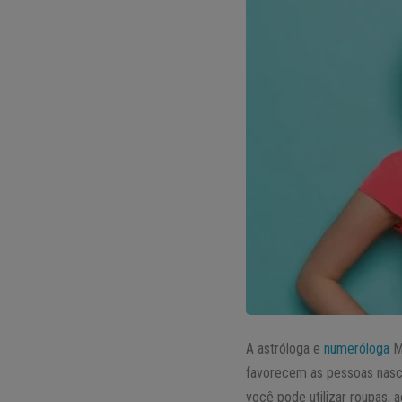
A astróloga e
numeróloga
Mi
favorecem as pessoas nasci
você pode utilizar roupas, 