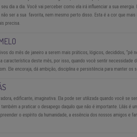
o seu dia a dia. Você vai perceber como ela irá influenciar a sua energi
não ser a sua favorita, nem mesmo perto disso. Esta é a cor que mais irá
is precisa.
AMELO
ivos do mês de janeiro a serem mais práticos, lógicos, decididos, “pé n
 característica deste mês, por isso, quando você sentir necessidade de
om. Ele encoraja, dá ambição, disciplina e persistência para manter os 
ÁS
iradora, edificante, imaginativa. Ela pode ser utilizada quando você se 
a também a praticar o desapego daquilo que não é importante. Lilás é 
mpreender o espírito da humanidade, a essência dos nossos amigos e fa