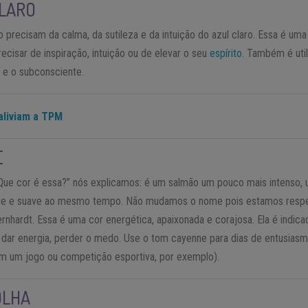
CLARO
precisam da calma, da sutileza e da intuição do azul claro. Essa é um
recisar de inspiração, intuição ou de elevar o seu
espírito
. Também é util
 e o subconsciente.
aliviam a TPM
E
Que cor é essa?” nós explicamos: é um salmão um pouco mais intenso, u
rante e suave ao mesmo tempo. Não mudamos o nome pois estamos respe
nhardt. Essa é uma cor energética, apaixonada e corajosa. Ela é indica
s, dar energia, perder o medo. Use o tom cayenne para dias de entusias
m um jogo ou competição esportiva, por exemplo).
OLHA