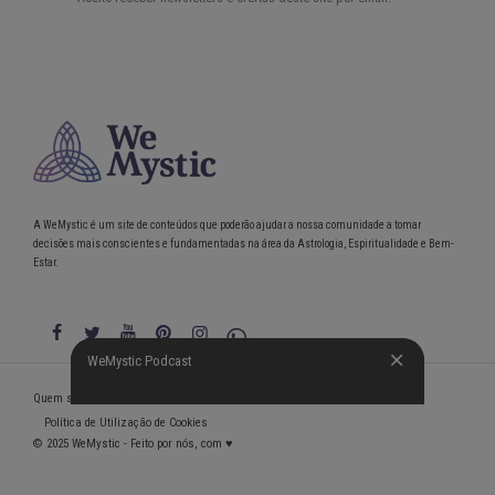
A WeMystic é um site de conteúdos que poderão ajudar a nossa comunidade a tomar
decisões mais conscientes e fundamentadas na área da Astrologia, Espiritualidade e Bem-
Estar.
WeMystic Podcast
WeMystic Podcast
Quem somos
Política de Privacidade
Condições gerais de utilização
Política de Utilização de Cookies
© 2025 WeMystic - Feito por nós, com ♥