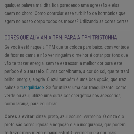
qualquer palavra mal dita fica parecendo uma agressão e elas
caem no choro. Como controlar esse turbilhão de hormônios que
agem no nosso corpo todos os meses? Utilizando as cores certas.
CORES QUE ALIVIAM A TPM: PARA A TPM TRISTONHA
Se você está naquela TPM que te coloca para baixo, com vontade
de ficar na cama e não ver ninguém o melhor é optar por tons que
vão te trazer energia, sem te estressar: a melhor cor para este
período é o
amarelo
. É uma cor vibrante, a cor do sol, que te trará
brilho, energia, alegria. O azul também é uma boa opção, que traz
calma e
tranquilidade
. Se for utilizar uma cor tranquilizante, como
verde ou azul, utilize uma outra cor energética nos acessórios,
como laranja, para equilibrar.
Cores a evitar
: cinza, preto, azul escuro, vermelho. O cinza e o
preto são cores ligadas à negação e a à insegurança, que podem
te trazer mais medo e baixo astral. O vermelho é a cor mais